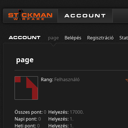
ACCOUNT
page
Belépés
Regisztráció
Stat
ACCOUNT
page
Rang:
Felhasználó
Összes pont:
0
Helyezés:
17000.
Napi pont:
0
Helyezés:
1.
Heti pont:
0
Helyezés:
1.