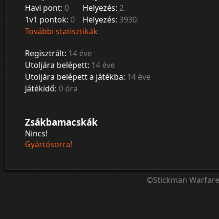
Havi pont:
0
Helyezés:
2.
1v1 pontok:
0
Helyezés:
3930.
További statisztikák
Regisztrált:
14 éve
Utoljára belépett:
14 éve
Utoljára belépett a játékba:
14 éve
Játékidő:
0 óra
Zsákbamacskák
Nincs!
Gyártósorra!
©Stickman Warfar