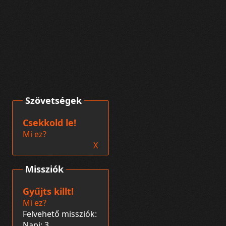
Szövetségek
Csekkold le!
Mi ez?
X
Missziók
Gyűjts killt!
Mi ez?
Felvehető missziók:
Napi: 3