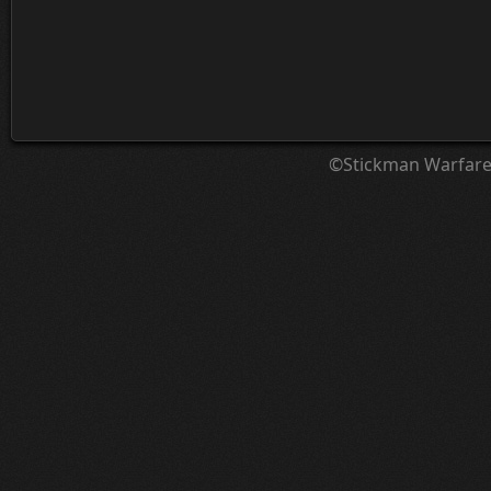
©Stickman Warfar