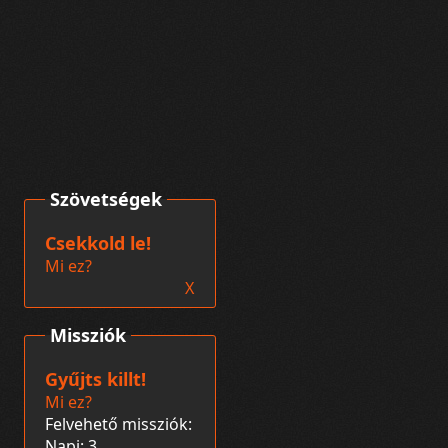
Szövetségek
Csekkold le!
Mi ez?
X
Missziók
Gyűjts killt!
Mi ez?
Felvehető missziók:
Napi: 3