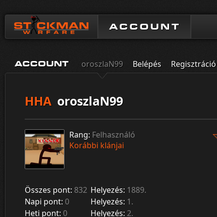
ACCOUNT
oroszlaN99
Belépés
Regisztráció
ACCOUNT
HHA
oroszlaN99
Rang:
Felhasználó
Korábbi klánjai
Összes pont:
832
Helyezés:
1889.
Napi pont:
0
Helyezés:
1.
Heti pont:
0
Helyezés:
2.