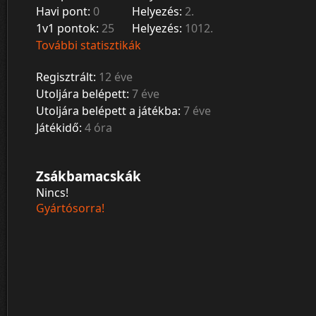
Havi pont:
0
Helyezés:
2.
1v1 pontok:
25
Helyezés:
1012.
További statisztikák
Regisztrált:
12 éve
Utoljára belépett:
7 éve
Utoljára belépett a játékba:
7 éve
Játékidő:
4 óra
Zsákbamacskák
Nincs!
Gyártósorra!