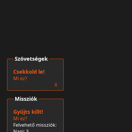
Szövetségek
Csekkold le!
Mi ez?
X
Missziók
Gyűjts killt!
Mi ez?
Felvehető missziók:
Napi: 3