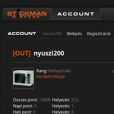
ACCOUNT
nyuszi200
Belépés
Regisztráció
ACCOUNT
[OUT]
nyuszi200
Rang:
Felhasználó
Korábbi klánjai
Összes pont:
13898
Helyezés:
212.
Napi pont:
0
Helyezés:
1.
Heti pont:
0
Helyezés:
2.