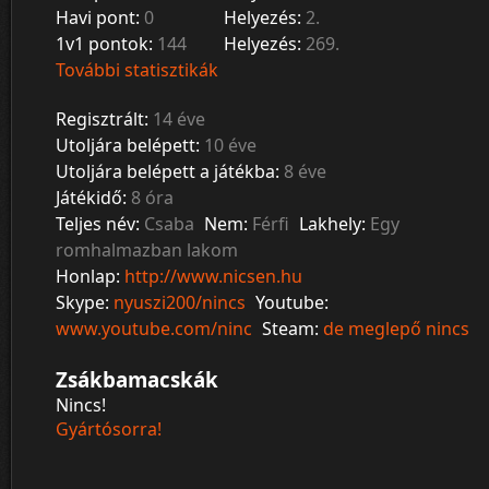
Havi pont:
0
Helyezés:
2.
1v1 pontok:
144
Helyezés:
269.
További statisztikák
Regisztrált:
14 éve
Utoljára belépett:
10 éve
Utoljára belépett a játékba:
8 éve
Játékidő:
8 óra
Teljes név:
Csaba
Nem:
Férfi
Lakhely:
Egy
romhalmazban lakom
Honlap:
http://www.nicsen.hu
Skype:
nyuszi200/nincs
Youtube:
www.youtube.com/ninc
Steam:
de meglepő nincs
Zsákbamacskák
Nincs!
Gyártósorra!