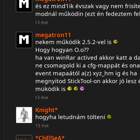
és ez mind1ik évszak vagy nem frisít
modnál működin (ezt én fedeztem fe
13 éve
megatron11
nekem működik 2.5.2-vel is
Hogy hogyan O.o??
ha van winRar actived akkor katt a d
ne csomagold ki a cfg-mappát és ona
event mapaától a(z) xyz_hm ig és ha
megnyitod StickTool-on akkor jó lesz 
müködik is
13 éve
Knight*
hogyha letudnám tölteni
13 éve
*ChElSeA*