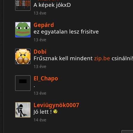
A képek jókxD
13 éve
Gepárd
ez egyatalan lesz frisitve
13 éve
Dobi
Frűsznak kell mindent
zip.be
csinálni
13 éve
El_Chapo
.
13 éve
Leviügynök0007
Jó lett !
14 éve