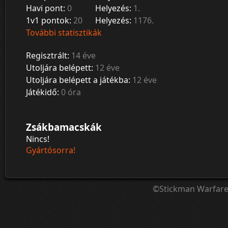
Havi pont:
0
Helyezés:
1.
1v1 pontok:
20
Helyezés:
1176.
További statisztikák
Regisztrált:
14 éve
Utoljára belépett:
12 éve
Utoljára belépett a játékba:
12 éve
Játékidő:
0 óra
Zsákbamacskák
Nincs!
Gyártósorra!
©Stickman Warfar