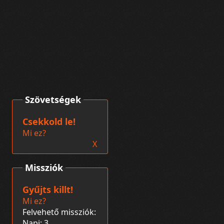
Szövetségek
Csekkold le!
Mi ez?
X
Missziók
Gyűjts killt!
Mi ez?
Felvehető missziók:
Napi: 3