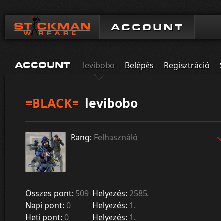
ACCOUNT
levibobo
Belépés
Regisztráció
ACCOUNT
=BLACK=
levibobo
Rang:
Felhasználó
Összes pont:
509
Helyezés:
2585.
Napi pont:
0
Helyezés:
1.
Heti pont:
0
Helyezés:
1.