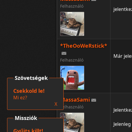
Felhasználó
jelentk
*TheOoWeRstick*
Már jele
Felhasználó
Szövetségek
Csekkold le!
Mi ez?
MassaSami
X
Felhasználó
Jelentke
Missziók
Jelenleg
Gyűjts killt!