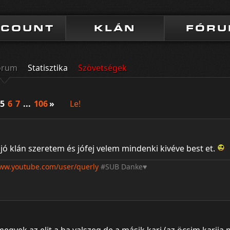
CCOUNT
KLÁN
FÓR
órum
Statisztika
Szövetségek
5
6
7
...
106
»
Le!
jó klán szeretem és jófej velem mindenki kivéve best et.
www.youtube.com/user/querly
#SUB Danke♥