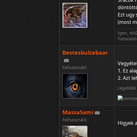
Srácok m
döntöttö
Ezt ugy 
(most m
Igen, el
Fiatalab
Bestesbulzebaar
Vegyétek
Felhasználó
1. Ez al
2. Azt l
Legutóbb 
MassaSami
Felhasználó
Higyek a