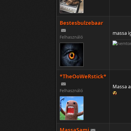
Bestesbulzebaar
massa ig
Felhasználó
*TheOoWeRstick*
Massa a
Felhasználó
MassaSami