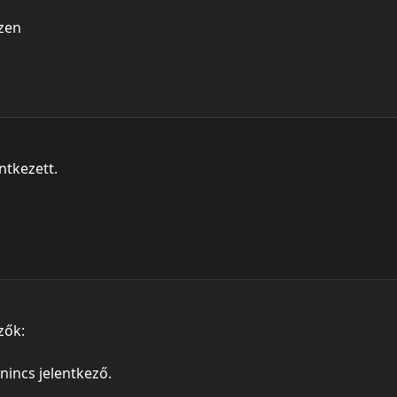
ezen
ntkezett.
zők:
 nincs jelentkező.