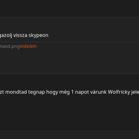
azolj vissza skypeon
Videóim
zt mondtad tegnap hogy még 1 napot várunk Wolfricky jele