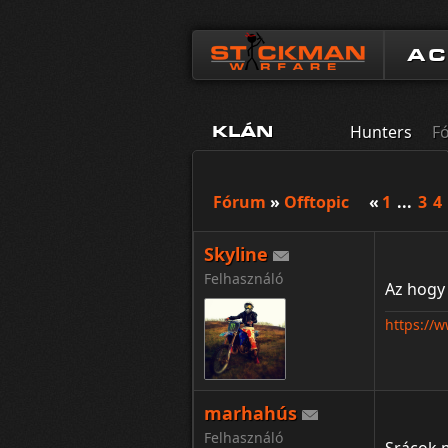
A
Hunters
F
KLÁN
Fórum
»
Offtopic
«
1
...
3
4
Skyline
Felhasználó
Az hogy 
https://
marhahús
Felhasználó