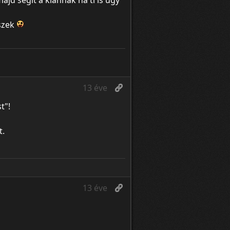
ajd segít a klánnak ha ti is ugy
eszek
13 éve
t"!
t.
13 éve