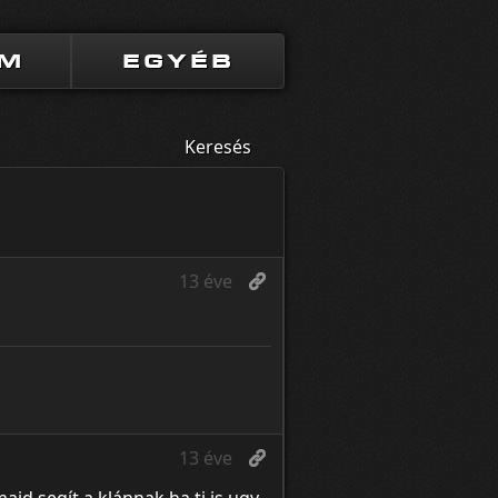
UM
EGYÉB
Keresés
13 éve
13 éve