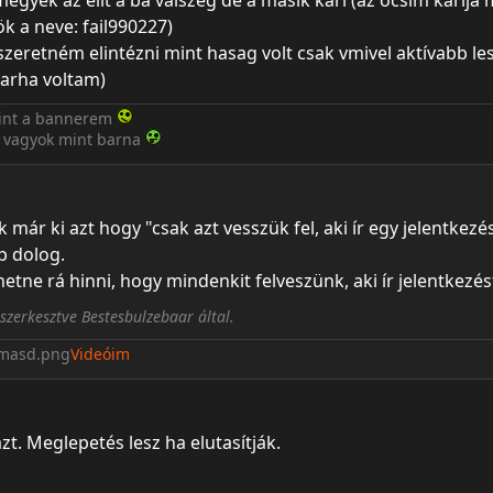
egyek az elit a ba valszeg de a másik kari (az öcsim karija m
k a neve: fail990227)
szeretném elintézni mint hasag volt csak vmivel aktívabb l
arha voltam)
tűnt a bannerem
b vagyok mint barna
 már ki azt hogy "csak azt vesszük fel, aki ír egy jelentkezés
ap dolog.
ehetne rá hinni, hogy mindenkit felveszünk, aki ír jelentkezés
szerkesztve Bestesbulzebaar által.
Videóim
zt. Meglepetés lesz ha elutasítják.