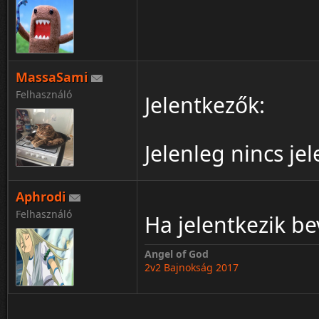
MassaSami
Felhasználó
Jelentkezők:
Jelenleg nincs je
Aphrodi
Felhasználó
Ha jelentkezik be
Angel of God
2v2 Bajnokság 2017