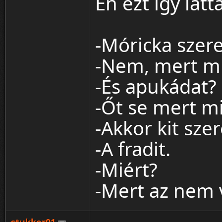
Én ezt így lát
-Móricka szer
-Nem, mert m
-És apukádat?
-Őt se mert m
-Akkor kit szer
-A fradit.
-Miért?
-Mert az nem 