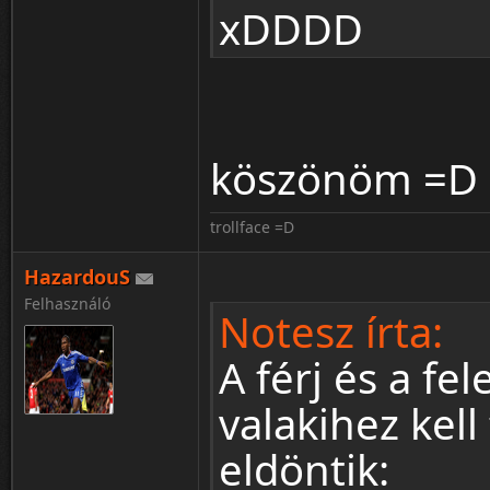
xDDDD
köszönöm =D
trollface =D
HazardouS
Felhasználó
Notesz írta:
A férj és a fe
valakihez kell
eldöntik: