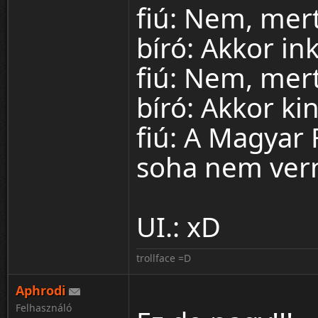
fiú: Nem, mer
bíró: Akkor i
fiú: Nem, mert
bíró: Akkor ki
fiú: A Magyar 
soha nem vern
UI.: xD
trollface =D
Aphrodi
Felhasználó