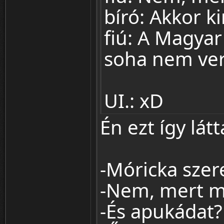
bíró: Akkor k
fiú: A Magyar
soha nem ver
UI.: xD
Én ezt így lát
-Móricka szer
-Nem, mert m
-És apukádat?