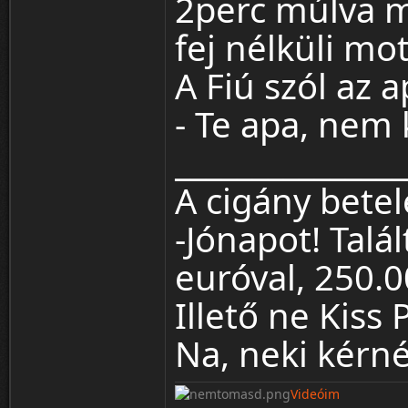
2perc múlva m
fej nélküli mo
A Fiú szól az 
- Te apa, nem 
_______________
A cigány betel
-Jónapot! Talá
euróval, 250.00
Illető ne Kiss
Na, neki kérn
Videóim