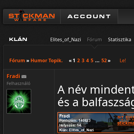
ACCOUNT
Elites_of_Nazi
Fórum
Statisztika
KLÁN
Fórum
»
Humor Topik.
«
1
2
3
4
5
...
52
»
Le!
Fradi
Felhasználó
A név mindent 
és a balfaszsá