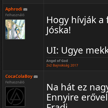
Aphrodi
Felhasználó
Hogy hívják a f
Jóska!
UI: Ugye mekk
Angel of God
2v2 Bajnokság 2017
CocaColaBoy
Felhasználó
Na hát ez nagy
Ennyire erővel
Fradi.