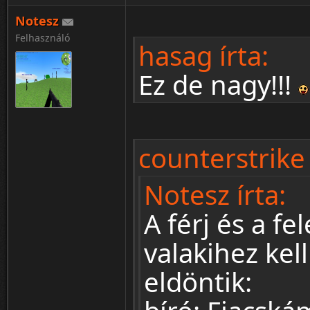
Notesz
Felhasználó
hasag írta:
Ez de nagy!!!
counterstrike 
Notesz írta:
A férj és a fe
valakihez kell
eldöntik: