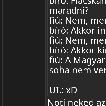
bíró: Fiacská
maradni?
fiú: Nem, me
bíró: Akkor 
fiú: Nem, mer
bíró: Akkor k
fiú: A Magyar
soha nem ver
UI.: xD
Noti neked a