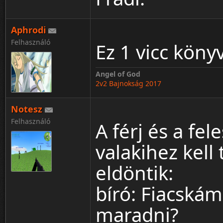
Aphrodi
Felhasználó
Ez 1 vicc köny
Angel of God
2v2 Bajnokság 2017
Notesz
Felhasználó
A férj és a fe
valakihez kell
eldöntik:
bíró: Fiacskám
maradni?