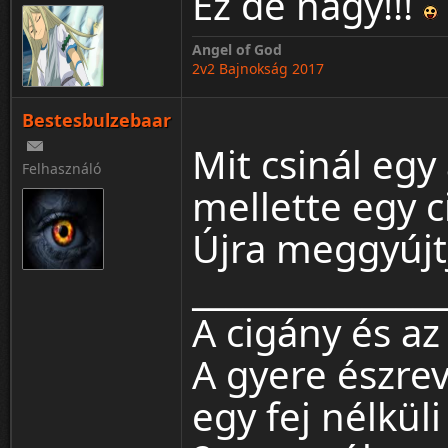
Ez de nagy!!!
Angel of God
2v2 Bajnokság 2017
Bestesbulzebaar
Mit csinál egy
Felhasználó
mellette egy 
Újra meggyújt
_______________
A cigány és az
A gyere észrev
egy fej nélkül