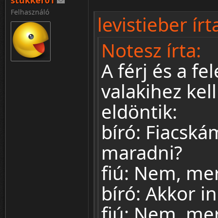
stukker01
Felhasználó
levistieber írt
Notesz írta:
A férj és a fe
valakihez kell
eldöntik:
bíró: Fiacská
maradni?
fiú: Nem, me
bíró: Akkor 
fiú: Nem, mer