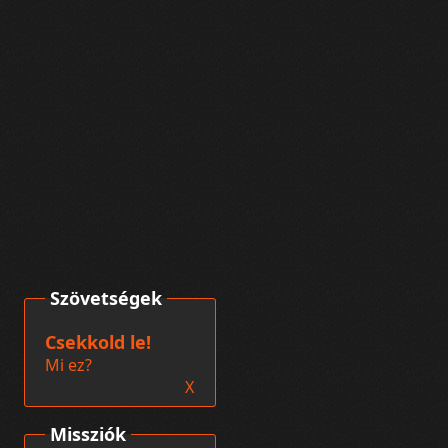
Szövetségek
Csekkold le!
Mi ez?
X
Missziók