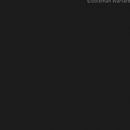
©Stickman Warfar