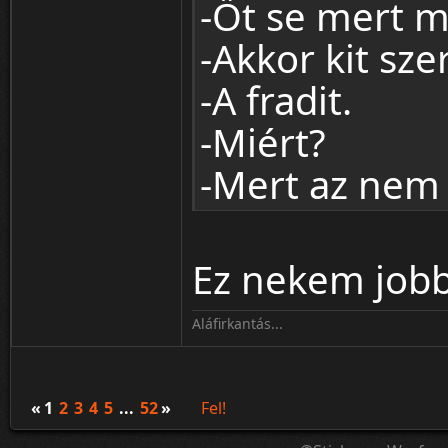
-Őt se mert m
-Akkor kit sze
-A fradit.
-Miért?
-Mert az nem 
Ez nekem jobb
Aláfirkantás...
«
1
2
3
4
5
...
52
»
Fel!