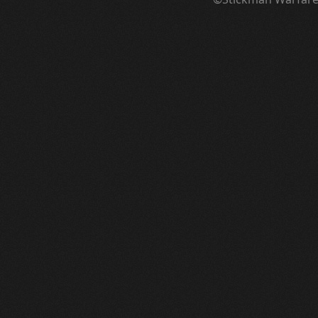
¦ ™ ® © ↑ ♂ ▬ ╝ ↔ ╣ ═ › ↓ ± · ← → ∟ ↨ ◄ 