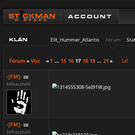
ACCOUNT
Elit_Hummer_Atlantis
Fórum
Sta
KLÁN
Fórum
»
Vicc
«
1
...
15
16
17
18
19
...
21
»
Le!
-[FM]-
Felhasználó
-[FM]-
Felhasználó