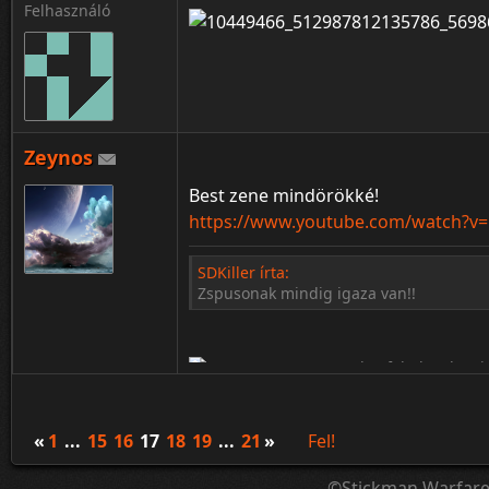
Felhasználó
Zeynos
Best zene mindörökké!
https://www.youtube.com/watch?v
SDKiller írta:
Zspusonak mindig igaza van!!
«
1
...
15
16
17
18
19
...
21
»
Fel!
©Stickman Warfar