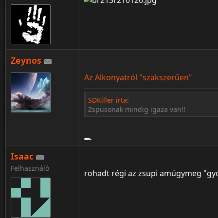
Zeynos
Az Alkonyatról "szakszerűen"
SDKiller írta:
Zspusonak mindig igaza van!!
Isaac
Felhasználó
rohadt régi az zsupi amúgymeg "gy