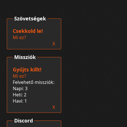
Szövetségek
Csekkold le!
Mi ez?
X
Missziók
Gyűjts killt!
Mi ez?
Felvehető missziók:
Napi: 3
Heti: 2
Havi: 1
X
Discord