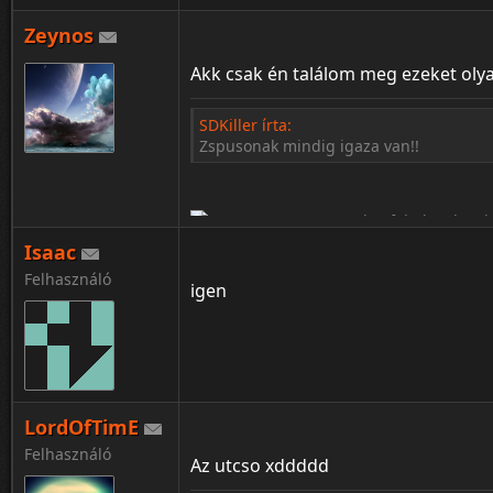
Zeynos
¦ ™ ® © ↑ ♂ ▬ ╝ ↔ ╣ ═ › ↓ ± · ← → ∟ ↨ ◄ 
Akk csak én találom meg ezeket oly
SDKiller írta:
Zspusonak mindig igaza van!!
Isaac
Felhasználó
igen
LordOfTimE
¦ ™ ® © ↑ ♂ ▬ ╝ ↔ ╣ ═ › ↓ ± · ← → ∟ ↨ ◄ 
Felhasználó
Az utcso xddddd