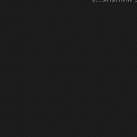
¦ ™ ® © ↑ ♂ ▬ ╝ ↔ ╣ ═ › ↓ ± · ← → ∟ ↨ ◄ 