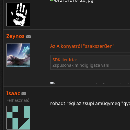
Zeynos
Az Alkonyatról "szakszerűen"
SDKiller írta:
Zspusonak mindig igaza van!!
Isaac
Felhasználó
rohadt régi az zsupi amúgymeg "gy