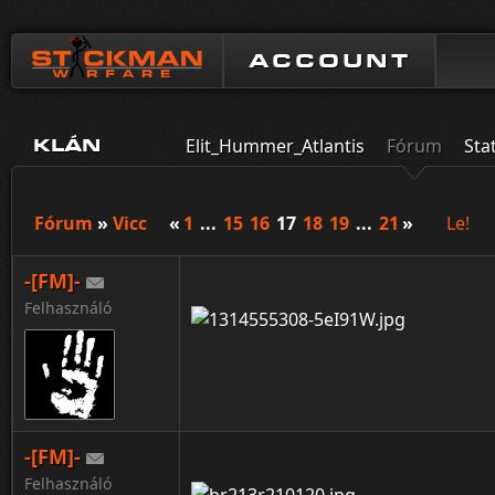
ACCOUNT
Elit_Hummer_Atlantis
Fórum
Sta
KLÁN
Fórum
»
Vicc
«
1
...
15
16
17
18
19
...
21
»
Le!
-[FM]-
Felhasználó
-[FM]-
Felhasználó