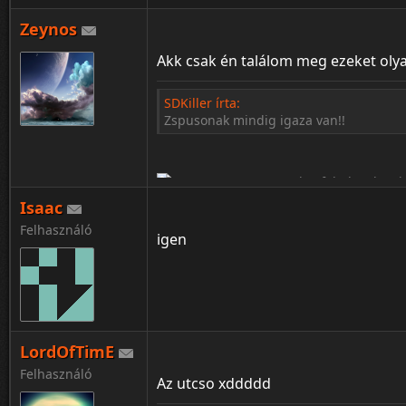
Zeynos
¦ ™ ® © ↑ ♂ ▬ ╝ ↔ ╣ ═ › ↓ ± · ← → ∟ ↨ ◄ 
Akk csak én találom meg ezeket oly
SDKiller írta:
Zspusonak mindig igaza van!!
Isaac
Felhasználó
igen
LordOfTimE
¦ ™ ® © ↑ ♂ ▬ ╝ ↔ ╣ ═ › ↓ ± · ← → ∟ ↨ ◄ 
Felhasználó
Az utcso xddddd