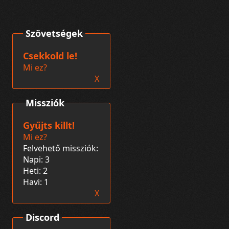
Szövetségek
Csekkold le!
Mi ez?
X
Missziók
Gyűjts killt!
Mi ez?
Felvehető missziók:
Napi: 3
Heti: 2
Havi: 1
X
Discord