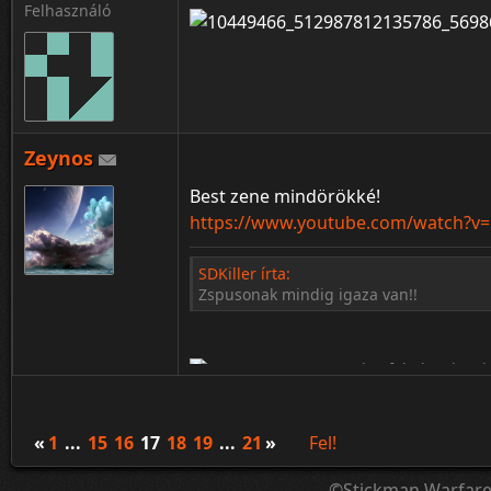
Felhasználó
Zeynos
Best zene mindörökké!
https://www.youtube.com/watch?v
SDKiller írta:
Zspusonak mindig igaza van!!
«
1
...
15
16
17
18
19
...
21
»
Fel!
©Stickman Warfar