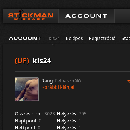
ACCOUNT
kis24
Belépés
Regisztráció
Stat
ACCOUNT
(UF)
kis24
Rang:
Felhasználó
Korábbi klánjai
Összes pont:
3023
Helyezés:
795.
Napi pont:
0
Helyezés:
1.
Heti pont:
0
Helyezés:
1.