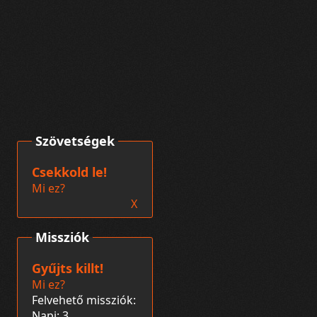
Szövetségek
Csekkold le!
Mi ez?
X
Missziók
Gyűjts killt!
Mi ez?
Felvehető missziók:
Napi: 3