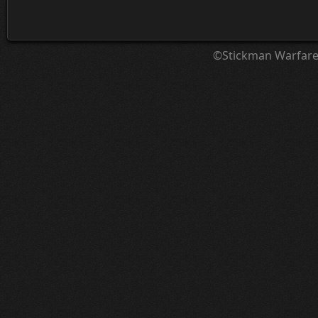
©Stickman Warfar