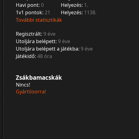
Havi pont:
0
Helyezés:
1.
1v1 pontok:
21
Helyezés:
1138.
További statisztikák
Regisztrált:
9 éve
Utoljára belépett:
9 éve
Utoljára belépett a játékba:
9 éve
Játékidő:
48 óra
Zsákbamacskák
Nincs!
Gyártósorra!