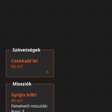
Szövetségek
Csekkold le!
Mi ez?
X
Missziók
Gyűjts killt!
Mi ez?
Felvehető missziók:
Napi: 3