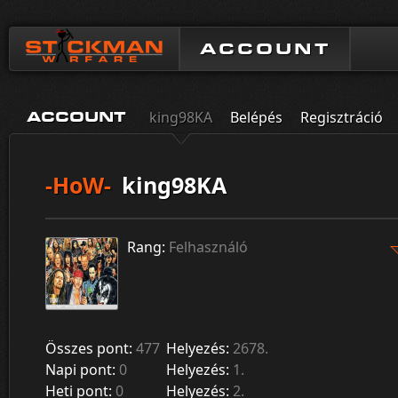
ACCOUNT
king98KA
Belépés
Regisztráció
ACCOUNT
-HoW-
king98KA
Rang:
Felhasználó
Összes pont:
477
Helyezés:
2678.
Napi pont:
0
Helyezés:
1.
Heti pont:
0
Helyezés:
2.