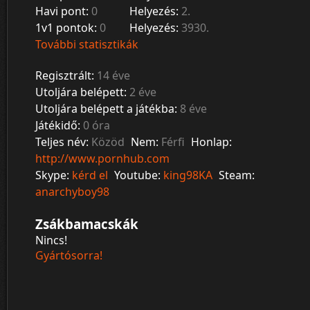
Havi pont:
0
Helyezés:
2.
1v1 pontok:
0
Helyezés:
3930.
További statisztikák
Regisztrált:
14 éve
Utoljára belépett:
2 éve
Utoljára belépett a játékba:
8 éve
Játékidő:
0 óra
Teljes név:
Közöd
Nem:
Férfi
Honlap:
http://www.pornhub.com
Skype:
kérd el
Youtube:
king98KA
Steam:
anarchyboy98
Zsákbamacskák
Nincs!
Gyártósorra!