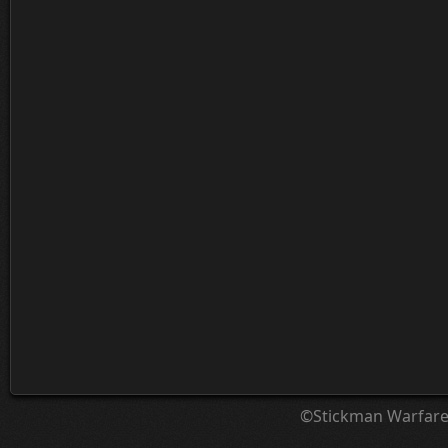
©Stickman Warfar