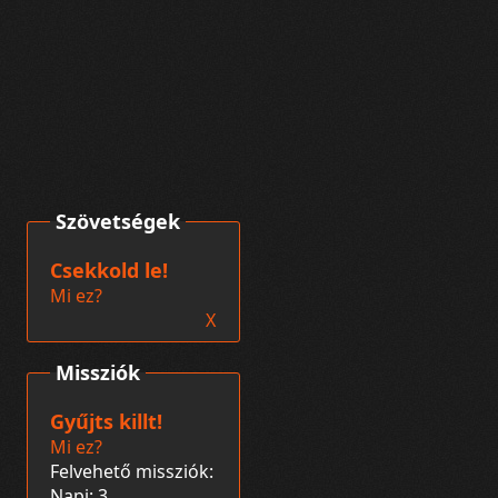
Szövetségek
Csekkold le!
Mi ez?
X
Missziók
Gyűjts killt!
Mi ez?
Felvehető missziók:
Napi: 3