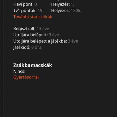
Havi pont:
0
Helyezés:
1.
1v1 pontok:
19
Helyezés:
1205.
További statisztikák
Regisztrált:
13 éve
Utoljára belépett:
3 éve
Utoljára belépett a játékba:
3 éve
Játékidő:
0 óra
Zsákbamacskák
Nincs!
Gyártósorra!