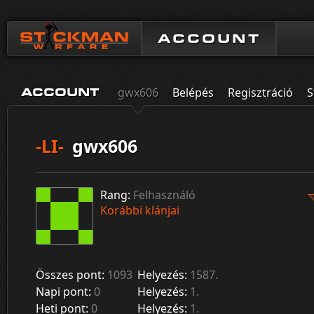
ACCOUNT
gwx606
Belépés
Regisztráció
S
ACCOUNT
-LI-
gwx606
Rang:
Felhasználó
Korábbi klánjai
Összes pont:
1093
Helyezés:
1587.
Napi pont:
0
Helyezés:
1.
Heti pont:
0
Helyezés:
1.