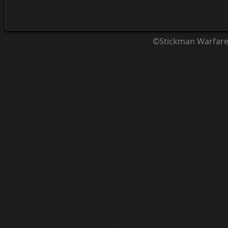
©Stickman Warfar