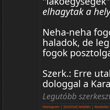
"lakoegysegek
elhagytak a hel
Neha-neha fogo
haladok, de le
fogok posztolga
Szerk.: Erre ut
dologgal a Kar
Legutóbb szerkesz
Honlapom
|
StickTool letöltés
|
Modolás t