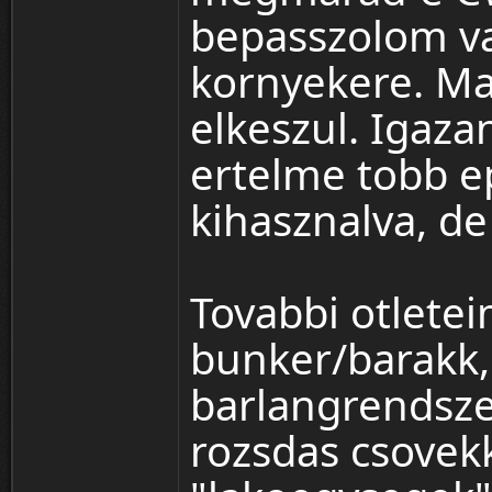
bepasszolom va
kornyekere. Ma
elkeszul. Igaz
ertelme tobb ep
kihasznalva, de
Tovabbi otlete
bunker/barakk,
barlangrendsze
rozsdas csovekke