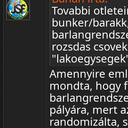
Tovabbi otlet
bunker/barakk,
barlangrendsze
rozsdas csovekk
"lakoegysegek
Amennyire em
mondta, hogy fö
barlangrendsze
pályára, mert 
randomizálta, s