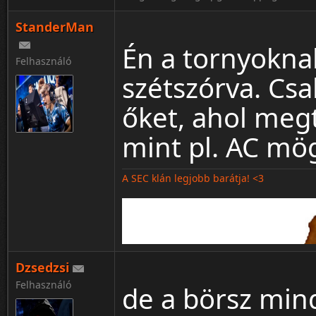
StanderMan
Én a tornyokna
Felhasználó
szétszórva. Csa
őket, ahol meg
mint pl. AC m
A SEC klán legjobb barátja! <3
Dzsedzsi
Felhasználó
de a börsz min