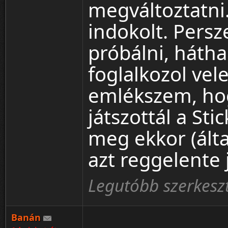
megváltoztatni.
indokolt. Pers
próbálni, háth
foglalkozol ve
emlékszem, hog
játszottál a St
meg ekkor (álta
azt reggelente 
Legutóbb szerkesz
Banán