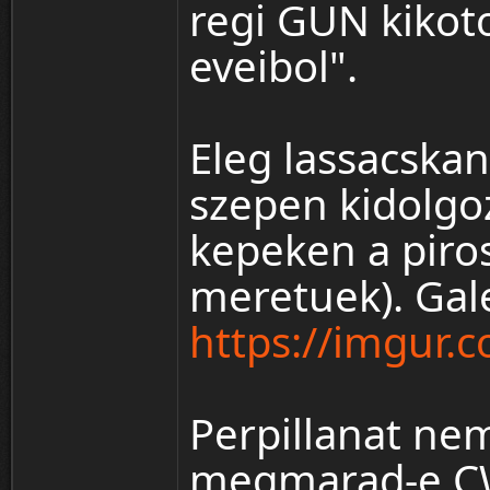
regi GUN kikot
eveibol".
Eleg lassacskan
szepen kidolgo
kepeken a piros
meretuek). Gale
https://imgur.
Perpillanat ne
megmarad-e C