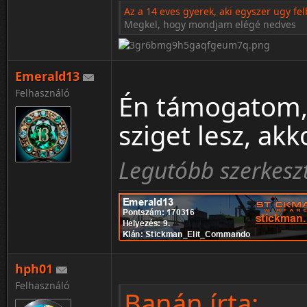
Az a 14 eves gyerek, aki egyszer ugy fel
Megkel, hogy mondjam elégé nedves
Emerald13
Felhasználó
Én támogatom, 
sziget lesz, ak
Legutóbb szerkesz
hph01
Felhasználó
Banán írta: