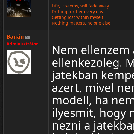
Life, it seems, will fade away
Drifting further every day
Getting lost within myself
Nothing matters, no one else
Banán
Adminisztrátor
Nem ellenzem 
ellenkezoleg. 
jatekban kempel
azert, mivel ne
:Q
modell, ha nem
ilyesmit, hogy
nezni a jatekba