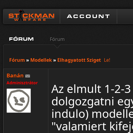
ACCOUNT
Fórum
FÓRUM
Fórum
»
Modellek
»
Elhagyatott Sziget
Le!
Banán
Adminisztrátor
Az elmult 1-2-
dolgozgatni eg
indulo) modelle
"valamiert kife