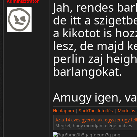
Adminisztrátor
Jah, rendes bar
de itt a szige
a kikotot is ho
lesz, de majd k
perlin zaj heig
barlangokat.
Amugy igen, va
Honlapom
|
StickTool letöltés
|
Modolás t
Az a 14 eves gyerek, aki egyszer ugy fel
Megkel, hogy mondjam elégé nedves