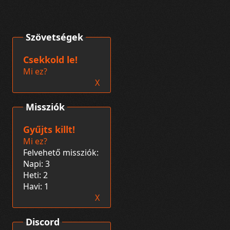
Szövetségek
Csekkold le!
Mi ez?
X
Missziók
Gyűjts killt!
Mi ez?
Felvehető missziók:
Napi: 3
Heti: 2
Havi: 1
X
Discord