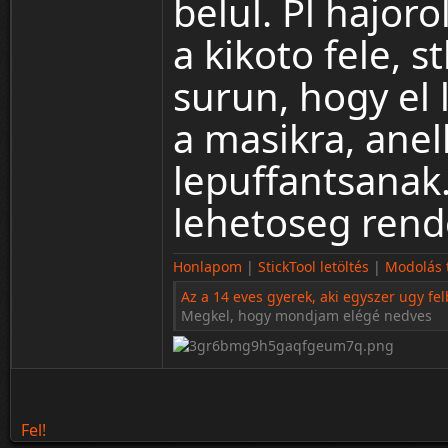
belul. Pl hajorol
a kikoto fele, s
surun, hogy el 
a masikra, ane
lepuffantsanak.
lehetoseg rend
Honlapom
|
StickTool letöltés
|
Modolás t
Az a 14 eves gyerek, aki egyszer ugy fel
Megkel, hogy mondjam elégé nedves
Fel!