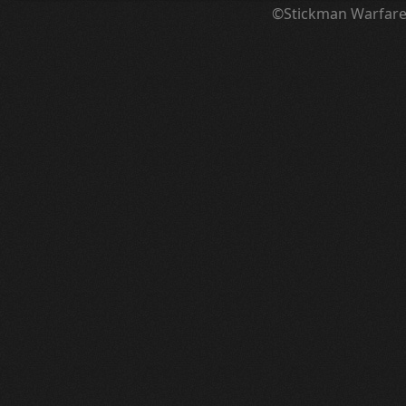
©Stickman Warfar