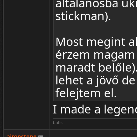
általánosba uk
stickman).
Most megint ak
érzem magam e
maradt belőle)
lehet a jövő d
felejtem el.
I made a legen
balls
aironstone