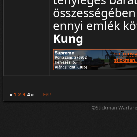
összességében 
ennyi emlék köt
Kung
«
1
2
3
4
»
Fel!
©Stickman Warfar