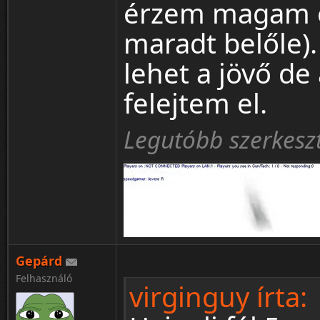
érzem magam e
maradt belőle)
lehet a jövő d
felejtem el.
Legutóbb szerkeszt
Gepárd
Felhasználó
virginguy írta: