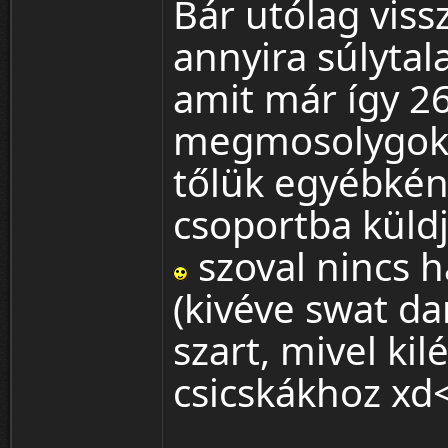
Bár utólag viss
annyira súlyta
amit már így 26
megmosolygok. 
tőlük egyébkén
csoportba küld
szoval nincs h
(kivéve swat da
szart, mivel kil
csicskákhoz xd