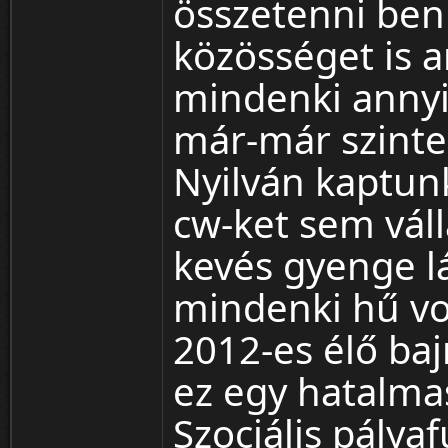
összetenni ben
közösséget is 
mindenki annyi
már-már szinte
Nyilván kaptun
cw-ket sem váll
kevés gyenge l
mindenki hű vo
2012-es élő baj
ez egy hatalma
Szociális pálya