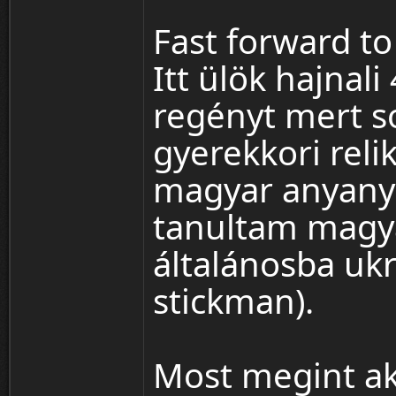
Fast forward t
Itt ülök hajnali
regényt mert s
gyerekkori reli
magyar anyany
tanultam magya
általánosba ukr
stickman).
Most megint akt