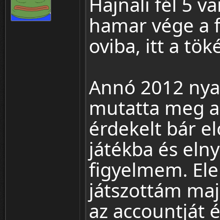
Hajnali fél 5 v
hamar vége a f
oviba, itt a tök
Annó 2012 ny
mutatta meg a 
érdekelt bár e
játékba és eln
figyelmem. Ele
játszottám ma
az accountját 