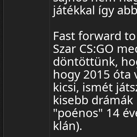
játékkal így a
Fast forward t
Szar CS:GO mec
döntöttünk, hog
hogy 2015 óta 
kicsi, ismét ját
kisebb drámák 
"poénos" 14 év
klán).