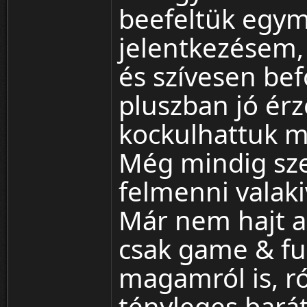
beefeltük egymá
jelentkezésem,
és szívesen bef
pluszban jó érz
kockulhattuk 
Még mindig szer
felmenni valakiv
Már nem hajt a 
csak game & fu
magamról is, ró
tényleges barát