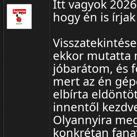
Itt vagyok 202
hogy én is írja
Visszatekintés
ekkor mutatta 
jóbarátom, és f
mert az én gép
elbírta eldöntö
innentől kezdv
Olyannyira megt
konkrétan fanat