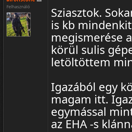
Felhasználó
Sziasztok. Soka
is kb mindenkit
megismerése a
körül sulis gép
letöltöttem mi
Igazából egy k
magam itt. Igaz
egymással mint
az EHA -s klánn