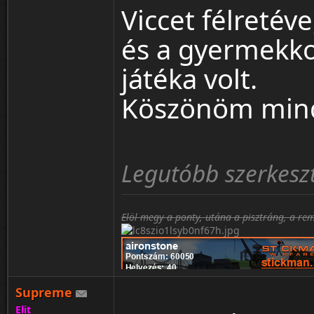
Viccet félretéve
és a gyermekk
játéka volt.
Köszönöm mind
Legutóbb szerkeszt
Elöl megy a ponty, utána a pisztráng, a re
Supreme
Elit