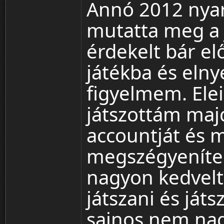
Annó 2012 nya
mutatta meg a 
érdekelt bár e
játékba és elny
figyelmem. Elei
játszottám maj
accountját és
megszégyeníten
nagyon kedvelt
játszani és ját
sajnos nem nag