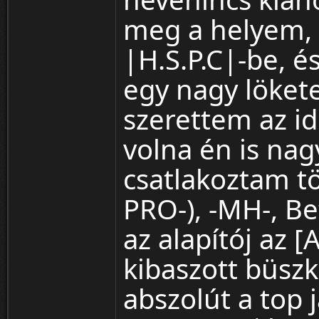
meg a helyem, 
|H.S.P.C|-be, é
egy nagy löket
szerettem az id
volna én is nag
csatlakoztam t
PRO-), -MH-, Be
az alapítój az [
kibaszott büsz
abszolút a top 