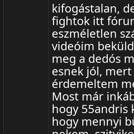
kifogástalan, de
fightok itt fór
eszméletlen sz
videóim beküld
meg a dedós m
esnek jól, mer
érdemeltem meg
Most már inkább
hogy 55andris k
hogy mennyi bü
nekem, szityike