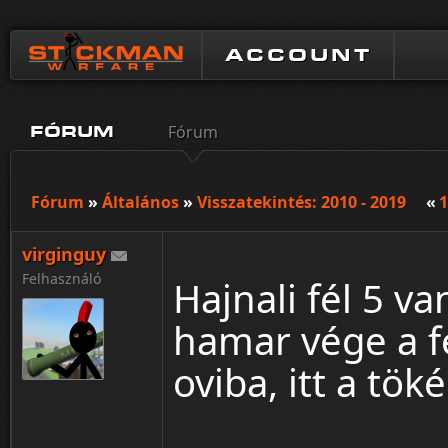
ACCOUNT
Fórum
FÓRUM
Fórum
»
Általános
»
Visszatekintés: 2010 - 2019
«
1
virginguy
Felhasználó
Hajnali fél 5 v
hamar vége a fé
oviba, itt a tök