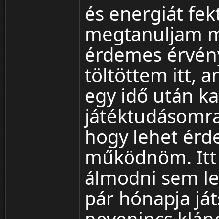
és energiát fe
megtanuljam mi
érdemes érvény
töltöttem itt, 
egy idő után ka
játéktudásomra,
hogy lehet érd
működnöm. Itt
álmodni sem le
pár hónapja ját
nevenincs klán