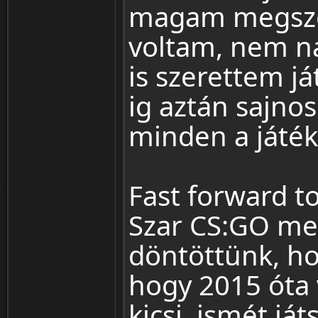
magam megszég
voltam, nem n
is szerettem já
ig aztán sajno
minden a játék
Fast forward t
Szar CS:GO me
döntöttünk, ho
hogy 2015 óta
kicsi, ismét já