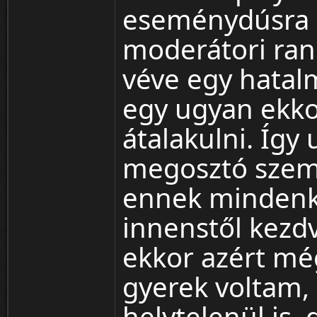
eseménydúsra si
moderátori ran
véve egy hatalm
egy ugyan ekkor
átalakulni. Így
megosztó szemé
ennek mindenki
innenstől kezdv
ekkor azért még
gyerek voltam,
helytelenül is, 