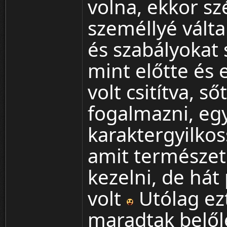
volna, ekkor sz
személlyé vált
és szabályokat 
mint előtte és
volt csitítva, s
fogalmazni, egy
karaktergyilkos
amit természe
kezelni, de hát 
volt
Utólag ez
maradtak belől