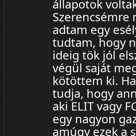
állapotok volta
Szerencsémre m
adtam egy esély
tudtam, hogy n
ideig tök jól e
végül saját me
kötöttem ki. Ha 
tudja, hogy an
aki ELIT vagy F
egy nagyon gaz
amúgy ezek a sr