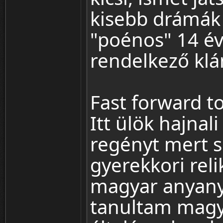
kisebb drámák 
"poénos" 14 é
rendelkező klá
Fast forward t
Itt ülök hajnal
regényt mert s
gyerekkori rel
magyar anyany
tanultam magya