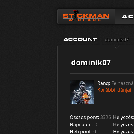
A
dominik07
ACCOUNT
dominik07
Rang:
Felhaszná
Korábbi klánjai
Összes pont:
3326
Helyezés
Napi pont:
0
Helyezés
Heti pont:
0
Helyezés