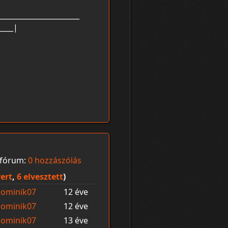
______________________
____|
fórum:
0 hozzászólás
ert
,
6 elvesztett
)
ominik07
12 éve
ominik07
12 éve
ominik07
13 éve