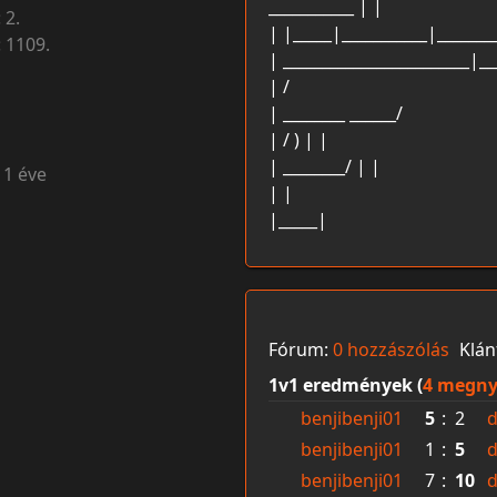
___________ | |
:
2.
| |_____|___________|________
:
1109.
| ________________________|__
| /
| ________ ______/
| / ) | |
| ________/ | |
11 éve
| |
|_____|
Fórum:
0 hozzászólás
Klán
1v1 eredmények (
4 megny
benjibenji01
5
:
2
d
benjibenji01
1
:
5
d
benjibenji01
7
:
10
d