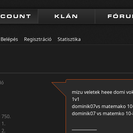
CCOUNT
KLÁN
FÓR
Belépés
Regisztráció
Statisztika
ló
mizu veletek heee domi vok
1v1
dominik07vs matemako 10
dominik07 vs matemko 10-
:
750.
:
1.
____________
:
2.