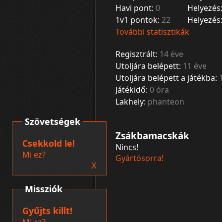
Havi pont:
0
Helyezés
1v1 pontok:
22
Helyezés
További statisztikák
Regisztrált:
14 éve
Utoljára belépett:
11 éve
Utoljára belépett a játékba:
Játékidő:
0 óra
Lakhely:
phanteon
Szövetségek
Zsákbamacskák
Csekkold le!
Nincs!
Mi ez?
Gyártósorra!
X
Missziók
Gyűjts killt!