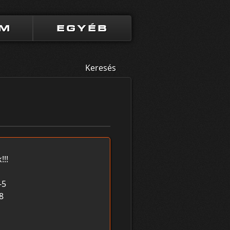
UM
EGYÉB
Keresés
!!!
-5
8