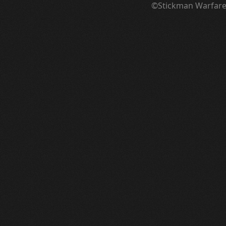
©Stickman Warfar