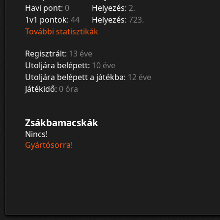
Havi pont:
0
Helyezés:
2.
1v1 pontok:
44
Helyezés:
723.
További statisztikák
Regisztrált:
13 éve
Utoljára belépett:
10 éve
Utoljára belépett a játékba:
12 éve
Játékidő:
0 óra
Zsákbamacskák
Nincs!
Gyártósorra!