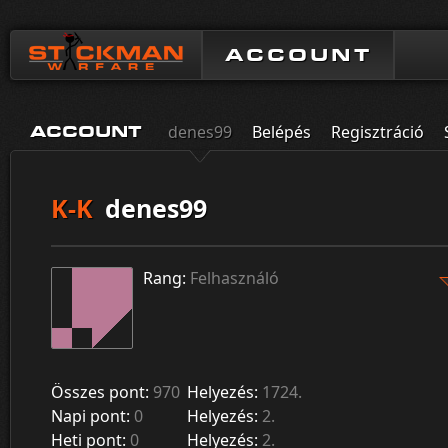
ACCOUNT
denes99
Belépés
Regisztráció
ACCOUNT
K-K
denes99
Rang:
Felhasználó
Összes pont:
970
Helyezés:
1724.
Napi pont:
0
Helyezés:
2.
Heti pont:
0
Helyezés:
2.