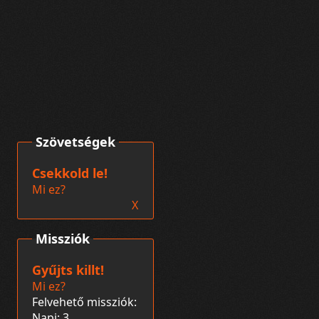
Szövetségek
Csekkold le!
Mi ez?
X
Missziók
Gyűjts killt!
Mi ez?
Felvehető missziók:
Napi: 3