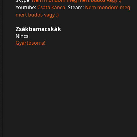
Skype:
Nem mondom meg mert büdös vagy :)
Youtube:
Csata kanca
Steam:
Nem mondom meg
mert büdös vagy :)
Zsákbamacskák
Nincs!
Gyártósorra!