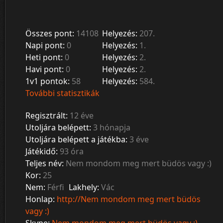
Összes pont:
14108
Helyezés:
207.
Napi pont:
0
Helyezés:
1.
Heti pont:
0
Helyezés:
2.
Havi pont:
0
Helyezés:
2.
1v1 pontok:
58
Helyezés:
584.
További statisztikák
Regisztrált:
12 éve
Utoljára belépett:
3 hónapja
Utoljára belépett a játékba:
3 éve
Játékidő:
93 óra
Teljes név:
Nem mondom meg mert büdös vagy :)
Kor:
25
Nem:
Férfi
Lakhely:
Vác
Honlap:
http://Nem mondom meg mert büdös
vagy :)