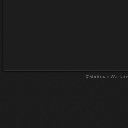
©Stickman Warfar