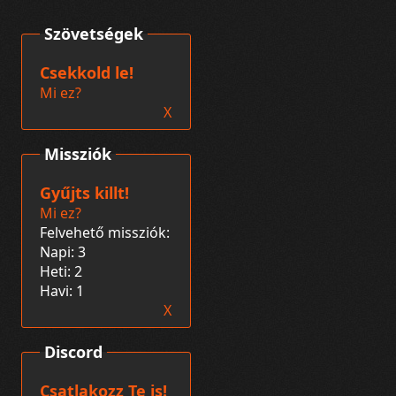
Szövetségek
Csekkold le!
Mi ez?
X
Missziók
Gyűjts killt!
Mi ez?
Felvehető missziók:
Napi: 3
Heti: 2
Havi: 1
X
Discord
Csatlakozz Te is!