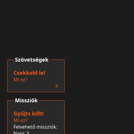
Szövetségek
Csekkold le!
Mi ez?
X
Missziók
Gyűjts killt!
Mi ez?
Felvehető missziók:
Napi: 3