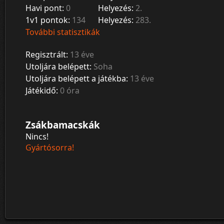
Havi pont:
0
Helyezés:
2.
1v1 pontok:
134
Helyezés:
283.
További statisztikák
Regisztrált:
13 éve
Utoljára belépett:
Soha
Utoljára belépett a játékba:
13 éve
Játékidő:
0 óra
Zsákbamacskák
Nincs!
Gyártósorra!