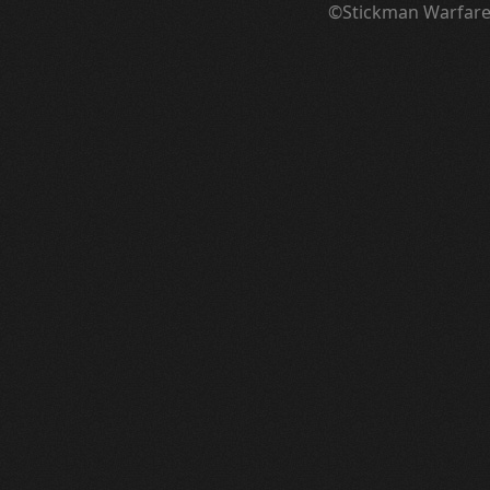
©Stickman Warfar