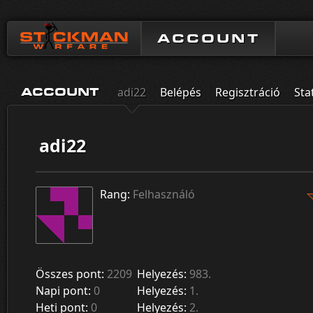
ACCOUNT
adi22
Belépés
Regisztráció
Sta
ACCOUNT
adi22
Rang:
Felhasználó
Összes pont:
2209
Helyezés:
983.
Napi pont:
0
Helyezés:
1.
Heti pont:
0
Helyezés:
2.