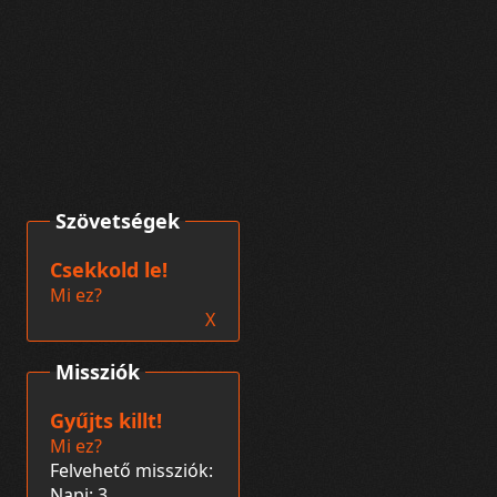
Szövetségek
Csekkold le!
Mi ez?
X
Missziók
Gyűjts killt!
Mi ez?
Felvehető missziók:
Napi: 3