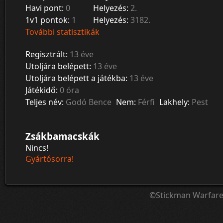
Havi pont:
0
Helyezés:
2.
1v1 pontok:
1
Helyezés:
3182.
További statisztikák
Regisztrált:
13 éve
Utoljára belépett:
13 éve
Utoljára belépett a játékba:
13 éve
Játékidő:
0 óra
Teljes név:
Godó Bence
Nem:
Férfi
Lakhely:
Pest
Zsákbamacskák
Nincs!
Gyártósorra!
©Stickman Warfar