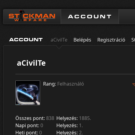
ACCOUNT
aCivilTe
Belépés
Regisztráció
S
ACCOUNT
aCivilTe
Rang:
Felhasználó
Összes pont:
838
Helyezés:
1885.
Napi pont:
0
Helyezés:
1.
Heti pont:
0
Helyezés:
2.