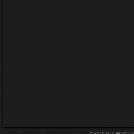
©Stickman Warfar