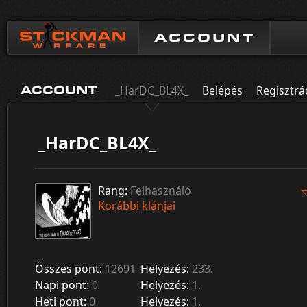
ACCOUNT
_HarDC_BL4X_
Belépés
Regisztrá
ACCOUNT
_HarDC_BL4X_
Rang:
Felhasználó
Korábbi klánjai
Összes pont:
12691
Helyezés:
233.
Napi pont:
0
Helyezés:
1.
Heti pont:
0
Helyezés:
1.