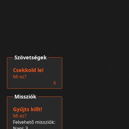
Szövetségek
Csekkold le!
Mi ez?
X
Missziók
Gyűjts killt!
Mi ez?
Felvehető missziók:
Napi: 3