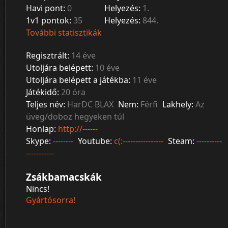
Havi pont:
0
Helyezés:
1.
1v1 pontok:
35
Helyezés:
844.
További statisztikák
Regisztrált:
14 éve
Utoljára belépett:
10 éve
Utoljára belépett a játékba:
11 éve
Játékidő:
20 óra
Teljes név:
HarDC BLAX
Nem:
Férfi
Lakhely:
Az
üveg/doboz hegyeken túl
Honlap:
http://------
Skype:
--------
Youtube:
c(:----------------
Steam:
----------
-----------
Zsákbamacskák
Nincs!
Gyártósorra!