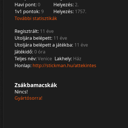
Havi pont:
0
Helyezés:
2.
1v1 pontok:
9
Helyezés:
1757.
További statisztikák
Regisztrált:
11 éve
Utoljára belépett:
11 éve
Utoljára belépett a játékba:
11 éve
Játékidő:
0 óra
Teljes név:
Venice
Lakhely:
Ház
Honlap:
http://stickman.hu/attekintes
Zsákbamacskák
Nincs!
Gyártósorra!