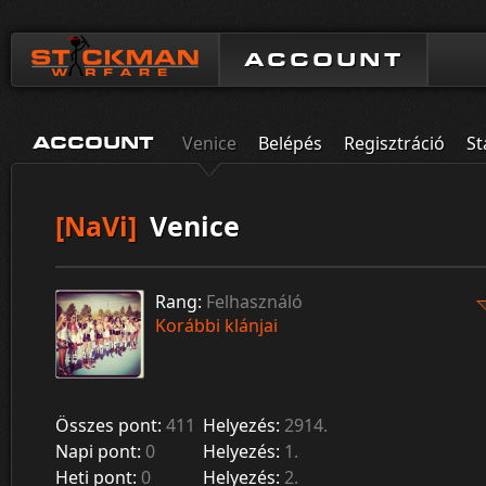
ACCOUNT
Venice
Belépés
Regisztráció
St
ACCOUNT
[NaVi]
Venice
Rang:
Felhasználó
Korábbi klánjai
Összes pont:
411
Helyezés:
2914.
Napi pont:
0
Helyezés:
1.
Heti pont:
0
Helyezés:
2.