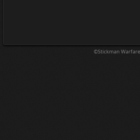
©Stickman Warfar