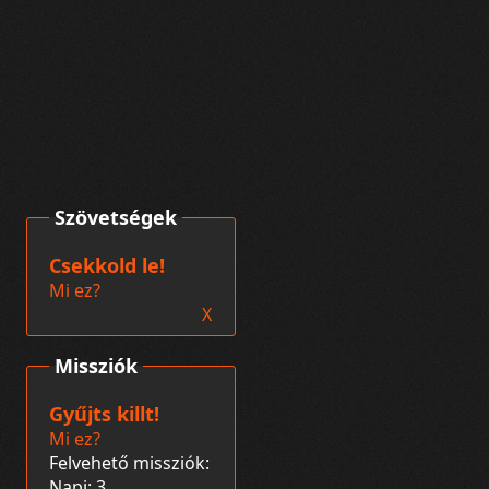
Szövetségek
Csekkold le!
Mi ez?
X
Missziók
Gyűjts killt!
Mi ez?
Felvehető missziók:
Napi: 3