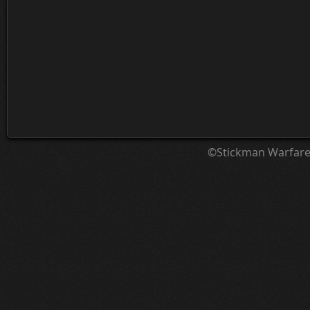
©Stickman Warfar