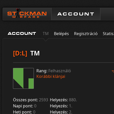
ACCOUNT
TM
Belépés
Regisztráció
Statis
ACCOUNT
[D:L]
TM
Rang:
Felhasználó
Korábbi klánjai
Összes pont:
2593
Helyezés:
880.
Napi pont:
0
Helyezés:
1.
Heti pont:
0
Helyezés:
2.