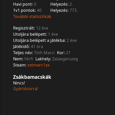
Havi pont:
0
Helyezés:
2.
1v1 pontok:
40
Helyezés:
773.
További statisztikák
Regisztrált:
12 éve
Utoljára belépett:
1 éve
Utoljára belépett a játékba:
2 éve
Játékidő:
41 óra
Teljes név:
Tóth Marci
Kor:
21
Nem:
Férfi
Lakhely:
Zalaegerszeg
Steam:
xxtmarc1xx
Zsákbamacskák
Nincs!
Gyártósorra!