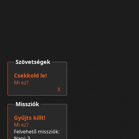
Szövetségek
Csekkold le!
Mi ez?
X
Missziók
Gyűjts killt!
Mi ez?
Felvehető missziók:
Napi: 3