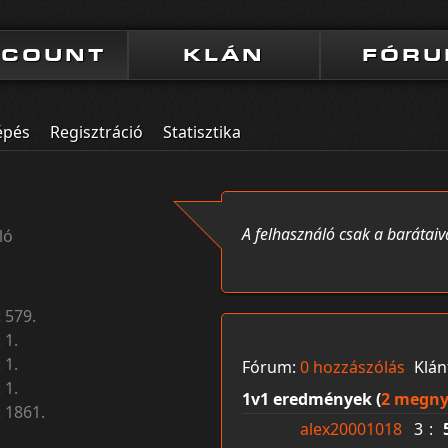
CCOUNT
KLÁN
FÓR
épés
Regisztráció
Statisztika
i
A felhasználó csak a barátaiv
ló
:
579.
:
1.
:
1.
Fórum:
0 hozzászólás
Klán
:
1.
1v1 eredmények (
2 megny
:
1861.
alex20001018
3
: