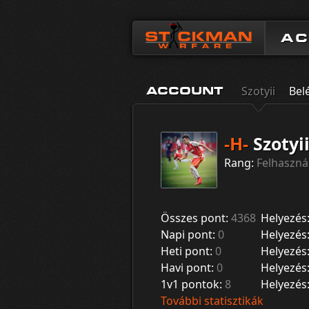
A
Szotyii
Bel
ACCOUNT
-H-
Szotyi
Rang:
Felhaszná
Összes pont:
4368
Helyezés
Napi pont:
0
Helyezés
Heti pont:
0
Helyezés
Havi pont:
0
Helyezés
1v1 pontok:
8
Helyezés
További statisztikák