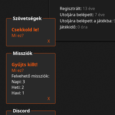
Regisztrált:
13 éve
Utoljára belépett:
7 éve
Szövetségek
Utoljára belépett a játékba:
Játékidő:
0 óra
Csekkold le!
Mi ez?
X
Missziók
Gyűjts killt!
Mi ez?
Felvehető missziók:
Napi: 3
Heti: 2
Havi: 1
X
Discord