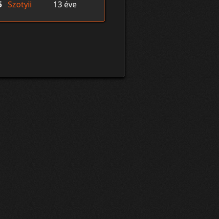
5
Szotyii
13 éve