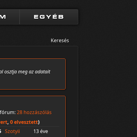
UM
EGYÉB
Keresés
al osztja meg az adatait
fórum:
28 hozzászólás
ert
,
0 elvesztett
)
5
Szotyii
13 éve