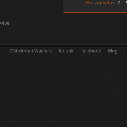
Huszonketto
2
:
9 éve
©Stickman Warfare
Rólunk
Facebook
Blog