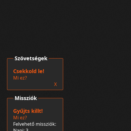
Szövetségek
Csekkold le!
Mi ez?
X
Missziók
Gyűjts killt!
Mi ez?
Felvehető missziók:
Napi: 3