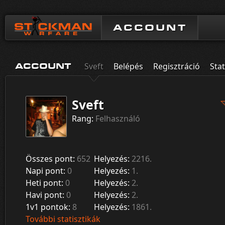
ACCOUNT
Sveft
Belépés
Regisztráció
Stat
ACCOUNT
Sveft
Rang:
Felhasználó
Összes pont:
652
Helyezés:
2216.
Napi pont:
0
Helyezés:
1.
Heti pont:
0
Helyezés:
2.
Havi pont:
0
Helyezés:
2.
1v1 pontok:
8
Helyezés:
1861.
További statisztikák