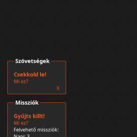
Szövetségek
Csekkold le!
Mi ez?
X
Missziók
Gyűjts killt!
Mi ez?
Felvehető missziók:
Napi: 3