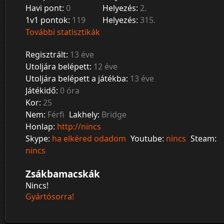
Havi pont:
0
Helyezés:
2.
1v1 pontok:
119
Helyezés:
315.
További statisztikák
Regisztrált:
13 éve
Utoljára belépett:
12 éve
Utoljára belépett a játékba:
13 éve
Játékidő:
0 óra
Kor:
25
Nem:
Férfi
Lakhely:
Bridge
Honlap:
http://nincs
Skype:
ha elkéred odadom
Youtube:
nincs
Steam:
nincs
Zsákbamacskák
Nincs!
Gyártósorra!