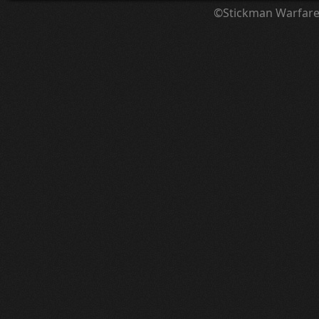
©Stickman Warfar