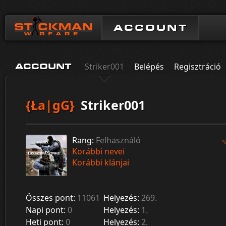
ACCOUNT
Striker001
Belépés
Regisztráció
ACCOUNT
{Ła|gG}
Striker001
Rang:
Felhasználó
Korábbi nevei
Korábbi klánjai
Összes pont:
11061
Helyezés:
269.
Napi pont:
0
Helyezés:
1.
Heti pont:
0
Helyezés:
2.