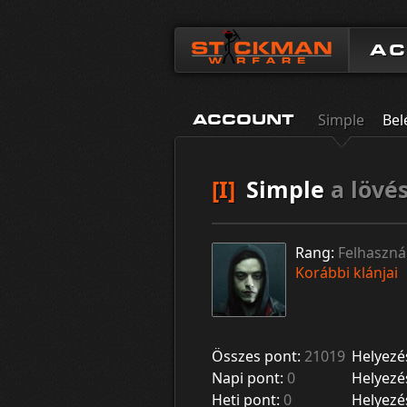
A
Simple
Bel
ACCOUNT
[I]
Simple
a lövé
Rang:
Felhaszná
Korábbi klánjai
Összes pont:
21019
Helyezé
Napi pont:
0
Helyezé
Heti pont:
0
Helyezé