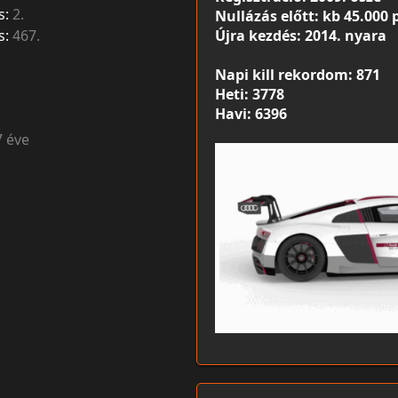
s:
2.
Nullázás előtt: kb 45.000 
s:
467.
Újra kezdés: 2014. nyara
Napi kill rekordom: 871
Heti: 3778
Havi: 6396
7 éve