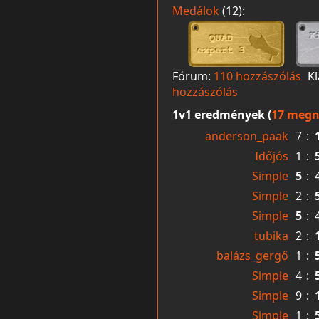
Medálok
(12):
Fórum:
110 hozzászólás
K
hozzászólás
1v1 eredmények (
17 megn
anderson_paak
7
:
Időjós
1
:
Simple
5
:
Simple
2
:
Simple
5
:
tubika
2
:
balázs_gergő
1
:
Simple
4
:
Simple
9
:
Simple
1
: