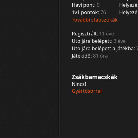
Havi pont:
0
Helyezé
1v1 pontok:
76
Helyezé
További statisztikák
Regisztrált:
11 éve
Utoljára belépett:
3 éve
Utoljára belépett a játékba:
Játékidő:
81 óra
Zsákbamacskák
Nincs!
Gyártósorra!