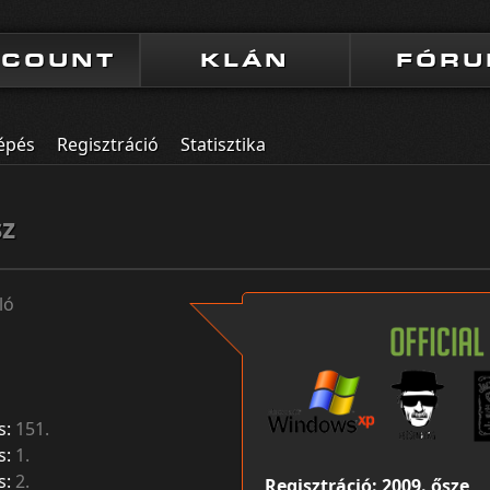
CCOUNT
KLÁN
FÓR
épés
Regisztráció
Statisztika
sz
ló
s:
151.
s:
1.
s:
2.
Regisztráció: 2009. ősze