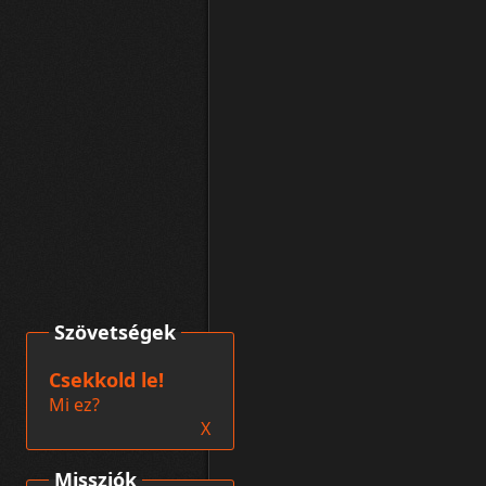
Szövetségek
Csekkold le!
Mi ez?
X
Missziók