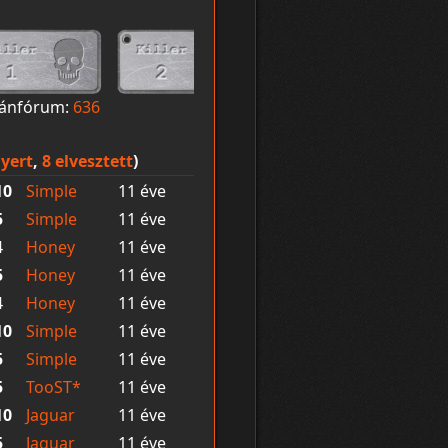
lánfórum:
636
yert
,
8 elvesztett
)
10
Simple
11 éve
5
Simple
11 éve
4
Honey
11 éve
5
Honey
11 éve
4
Honey
11 éve
10
Simple
11 éve
5
Simple
11 éve
5
TooST*
11 éve
10
Jaguar
11 éve
5
Jaguar
11 éve