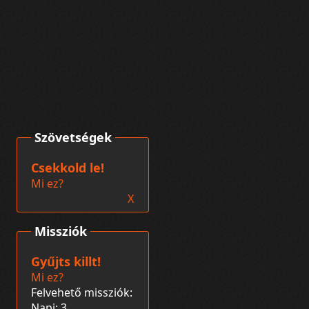
Szövetségek
Csekkold le!
Mi ez?
X
Missziók
Gyűjts killt!
Mi ez?
Felvehető missziók:
Napi: 3