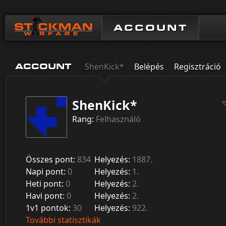
ACCOUNT
ShenKick*
Belépés
Regisztráció
ACCOUNT
ShenKick*
Rang:
Felhasználó
Összes pont:
834
Helyezés:
1887.
Napi pont:
0
Helyezés:
1.
Heti pont:
0
Helyezés:
2.
Havi pont:
0
Helyezés:
2.
1v1 pontok:
30
Helyezés:
922.
További statisztikák