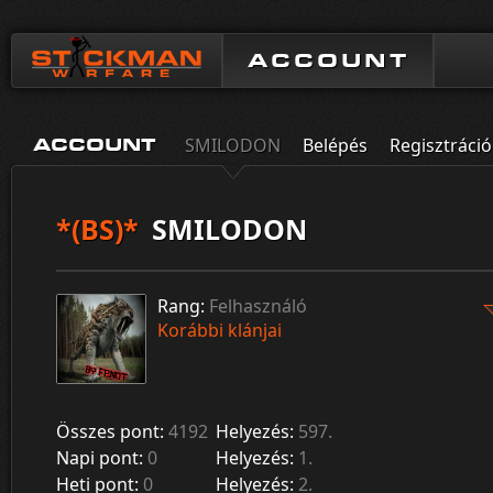
ACCOUNT
SMILODON
Belépés
Regisztráció
ACCOUNT
*(BS)*
SMILODON
Rang:
Felhasználó
Korábbi klánjai
Összes pont:
4192
Helyezés:
597.
Napi pont:
0
Helyezés:
1.
Heti pont:
0
Helyezés:
2.