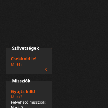
Szövetségek
Csekkold le!
Mi ez?
X
Missziók
Gyűjts killt!
Mi ez?
Felvehető missziók:
Napi: 3