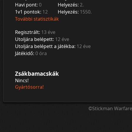
Havi pont:
0
Helyezés:
2.
1v1 pontok:
12
Helyezés:
1550.
További statisztikák
Regisztrált:
13 éve
Utoljára belépett:
12 éve
Utoljára belépett a játékba:
12 éve
Játékidő:
0 óra
Zsákbamacskák
Nincs!
Gyártósorra!
©Stickman Warfar