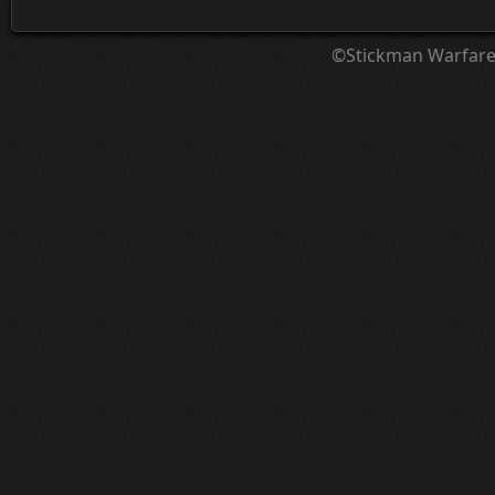
©Stickman Warfar