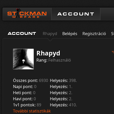
ACCOUNT
Rhapyd
Belépés
Regisztráció
S
ACCOUNT
Rhapyd
Rang:
Felhasználó
Összes pont:
6930
Helyezés:
398.
Napi pont:
0
Helyezés:
1.
Heti pont:
0
Helyezés:
2.
Havi pont:
0
Helyezés:
2.
1v1 pontok:
89
Helyezés:
410.
További statisztikák