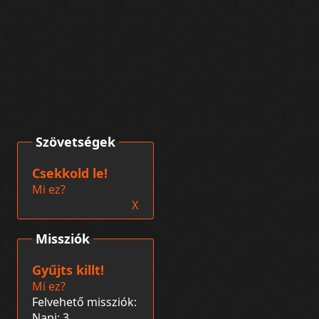
Szövetségek
Csekkold le!
Mi ez?
X
Missziók
Gyűjts killt!
Mi ez?
Felvehető missziók:
Napi: 3