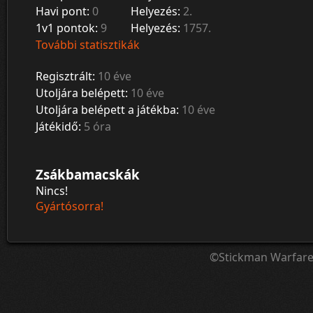
Havi pont:
0
Helyezés:
2.
1v1 pontok:
9
Helyezés:
1757.
További statisztikák
Regisztrált:
10 éve
Utoljára belépett:
10 éve
Utoljára belépett a játékba:
10 éve
Játékidő:
5 óra
Zsákbamacskák
Nincs!
Gyártósorra!
©Stickman Warfar