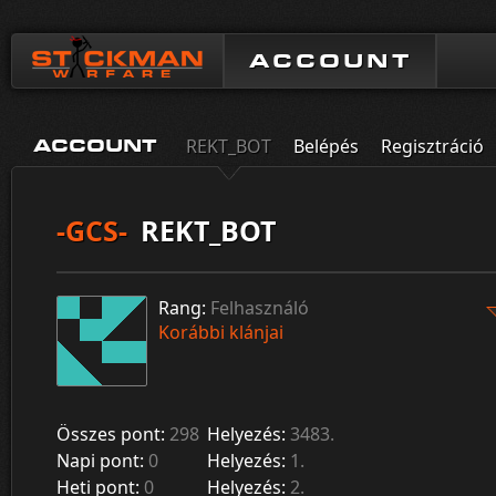
ACCOUNT
REKT_BOT
Belépés
Regisztráció
ACCOUNT
-GCS-
REKT_BOT
Rang:
Felhasználó
Korábbi klánjai
Összes pont:
298
Helyezés:
3483.
Napi pont:
0
Helyezés:
1.
Heti pont:
0
Helyezés:
2.