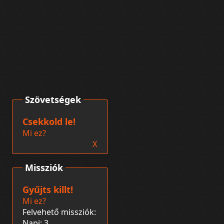
Szövetségek
Csekkold le!
Mi ez?
X
Missziók
Gyűjts killt!
Mi ez?
Felvehető missziók:
Napi: 3