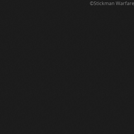
©Stickman Warfar