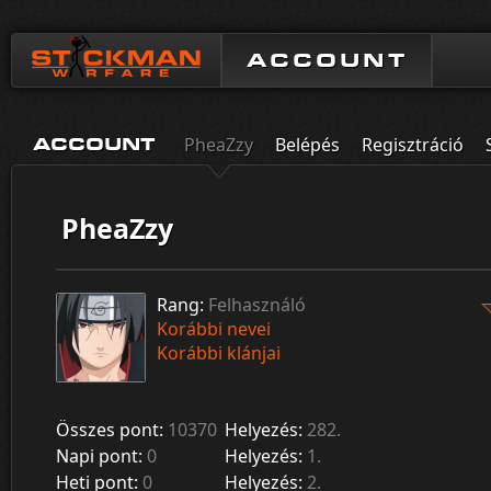
ACCOUNT
PheaZzy
Belépés
Regisztráció
ACCOUNT
PheaZzy
Rang:
Felhasználó
Korábbi nevei
Korábbi klánjai
Összes pont:
10370
Helyezés:
282.
Napi pont:
0
Helyezés:
1.
Heti pont:
0
Helyezés:
2.