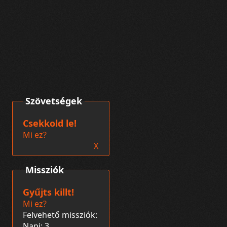
Szövetségek
Csekkold le!
Mi ez?
X
Missziók
Gyűjts killt!
Mi ez?
Felvehető missziók:
Napi: 3