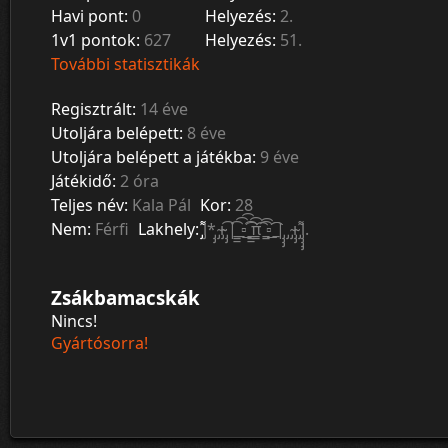
Havi pont:
0
Helyezés:
2.
1v1 pontok:
627
Helyezés:
51.
További statisztikák
Regisztrált:
14 éve
Utoljára belépett:
8 éve
Utoljára belépett a játékba:
9 éve
Játékidő:
2 óra
Teljes név:
Kala Pál
Kor:
28
Nem:
Férfi
Lakhely:
̡͌l̡*̡̡ ̴̡ı̴̴̡ ̡̡͡|̲̲̲͡͡͡ ̲▫̲͡ ̲̲̲͡͡π̲̲͡͡ ̲̲͡▫̲̲͡͡ ̲|̡̡̡ ̡ ̴̡ı̴̡̡ ̡͌l̡̡̡̡.
Zsákbamacskák
Nincs!
Gyártósorra!