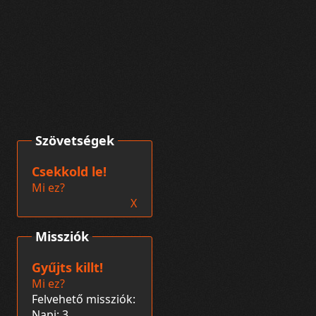
Szövetségek
Csekkold le!
Mi ez?
X
Missziók
Gyűjts killt!
Mi ez?
Felvehető missziók:
Napi: 3