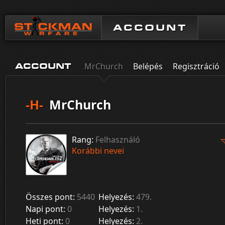
ACCOUNT
MrChurch
Belépés
Regisztráció
ACCOUNT
-H-
MrChurch
Rang:
Felhasználó
Korábbi nevei
Összes pont:
5440
Helyezés:
479.
Napi pont:
0
Helyezés:
1.
Heti pont:
0
Helyezés:
2.