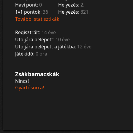
Havi pont:
0
Helyezés:
2.
1v1 pontok:
36
Helyezés:
821.
További statisztikák
Regisztrált:
14 éve
Utoljára belépett:
10 éve
Utoljára belépett a játékba:
12 éve
Játékidő:
0 óra
Zsákbamacskák
Nincs!
Gyártósorra!