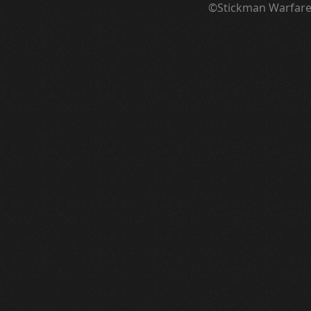
©Stickman Warfar