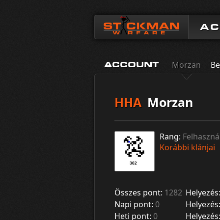
A
Morzan
Be
ACCOUNT
HHA
Morzan
Rang:
Felhaszná
Korábbi klánjai
Összes pont:
1282
Helyezés
Napi pont:
0
Helyezés
Heti pont:
0
Helyezés