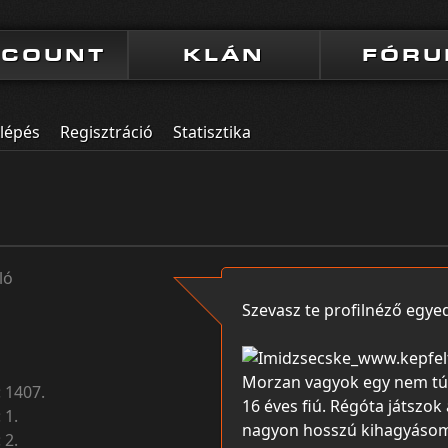
CCOUNT
KLÁN
FÓR
lépés
Regisztráció
Statisztika
ló
Szevasz te profilnéző egye
Morzan vagyok egy nem tú
:
1407.
16 éves fiú. Régóta játszok 
:
1.
nagyon hosszú kihagyásom
:
2.