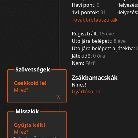
Havi pont:
0
Helyezés
1v1 pontok:
31
Helyezés
További statisztikák
Regisztrált:
15 éve
Utoljára belépett:
8 éve
Utoljára belépett a játékba:
Játékidő:
0 óra
Nem:
Férfi
Szövetségek
Zsákbamacskák
Csekkold le!
Nincs!
Mi ez?
Gyártósorra!
X
Missziók
Gyűjts killt!
Mi ez?