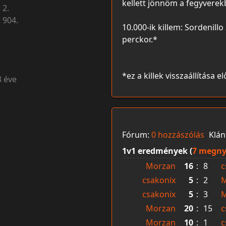
kellett jönnöm a fegyverekbe
:
2.
:
904.
10.000-ik killem: Sordenillo
perckor.*
*ez a killek visszaállítása el
8 éve
Fórum:
0 hozzászólás
Klán
1v1 eredmények (
7 megny
Morzan
16
:
8
c
csakonix
5
:
2
M
csakonix
5
:
3
M
Morzan
20
:
15
c
Morzan
10
:
1
c