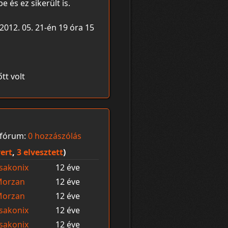
 és ez sikerült is.
 2012. 05. 21-én 19 óra 15
őtt volt
fórum:
0 hozzászólás
ert
,
3 elvesztett
)
sakonix
12 éve
orzan
12 éve
orzan
12 éve
sakonix
12 éve
sakonix
12 éve