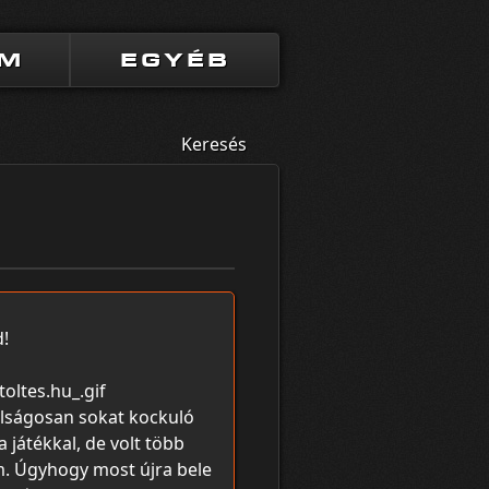
UM
EGYÉB
Keresés
d!
lságosan sokat kockuló
a játékkal, de volt több
. Úgyhogy most újra bele