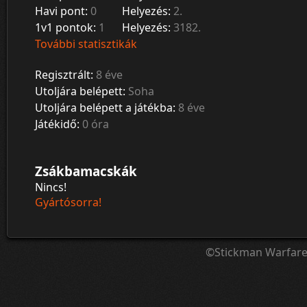
Havi pont:
0
Helyezés:
2.
1v1 pontok:
1
Helyezés:
3182.
További statisztikák
Regisztrált:
8 éve
Utoljára belépett:
Soha
Utoljára belépett a játékba:
8 éve
Játékidő:
0 óra
Zsákbamacskák
Nincs!
Gyártósorra!
©Stickman Warfar