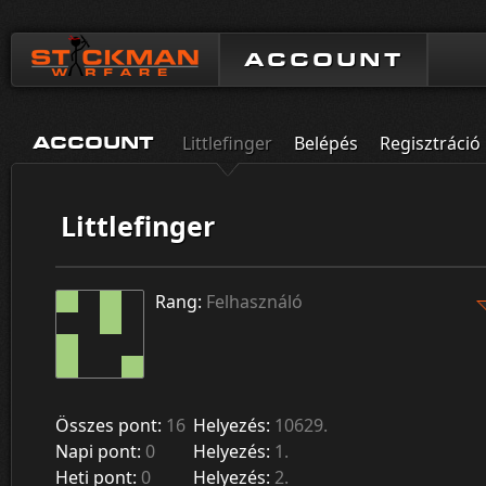
ACCOUNT
Littlefinger
Belépés
Regisztráció
ACCOUNT
Littlefinger
Rang:
Felhasználó
Összes pont:
16
Helyezés:
10629.
Napi pont:
0
Helyezés:
1.
Heti pont:
0
Helyezés:
2.