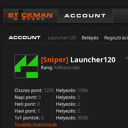
ACCOUNT
Launcher120
Belépés
Regisztrác
ACCOUNT
[Sniper]
Launcher120
Rang:
Felhasználó
Összes pont:
1293
Helyezés:
1396.
Napi pont:
0
Helyezés:
2.
Heti pont:
0
Helyezés:
2.
Havi pont:
0
Helyezés:
2.
1v1 pontok:
0
Helyezés:
3930.
További statisztikák