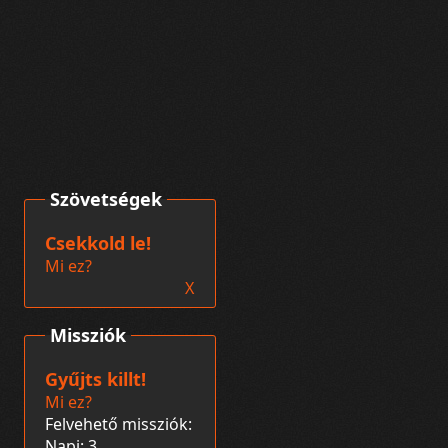
Szövetségek
Csekkold le!
Mi ez?
X
Missziók
Gyűjts killt!
Mi ez?
Felvehető missziók:
Napi: 3