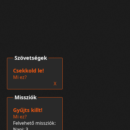
Szövetségek
Csekkold le!
Mi ez?
X
Missziók
Gyűjts killt!
Mi ez?
Felvehető missziók:
Napi: 3