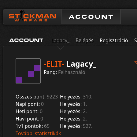
ACCOUNT
Lagacy_
Belépés
Regisztráció
S
ACCOUNT
-ELIT-
Lagacy_
Rang:
Felhasználó
Összes pont:
9223
Helyezés:
310.
Napi pont:
0
Helyezés:
1.
Heti pont:
0
Helyezés:
2.
Havi pont:
0
Helyezés:
2.
1v1 pontok:
65
Helyezés:
527.
További statisztikák