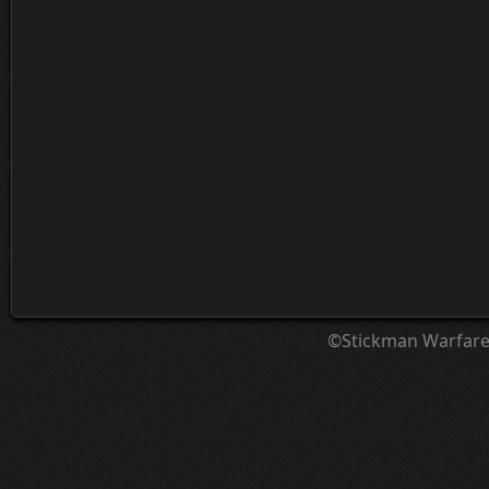
©Stickman Warfar