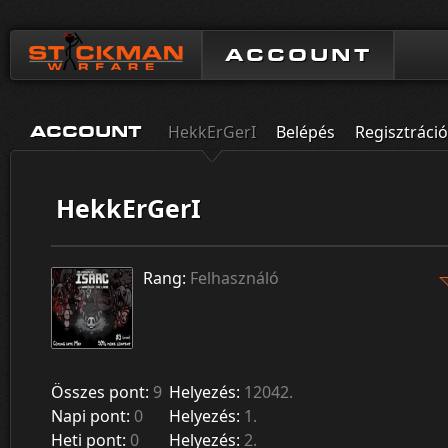
ACCOUNT
HekkErGerI
Belépés
Regisztráció
ACCOUNT
HekkErGerI
Rang:
Felhasználó
Összes pont:
9
Helyezés:
12042.
Napi pont:
0
Helyezés:
1.
Heti pont:
0
Helyezés:
2.