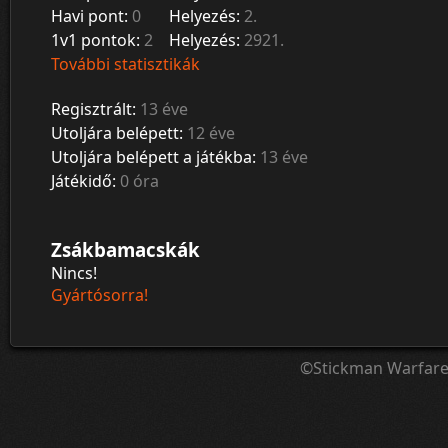
Havi pont:
0
Helyezés:
2.
1v1 pontok:
2
Helyezés:
2921.
További statisztikák
Regisztrált:
13 éve
Utoljára belépett:
12 éve
Utoljára belépett a játékba:
13 éve
Játékidő:
0 óra
Zsákbamacskák
Nincs!
Gyártósorra!
©Stickman Warfar