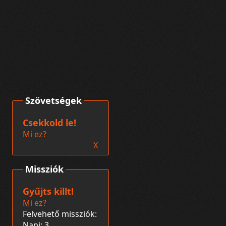
Szövetségek
Csekkold le!
Mi ez?
X
Missziók
Gyűjts killt!
Mi ez?
Felvehető missziók:
Napi: 3