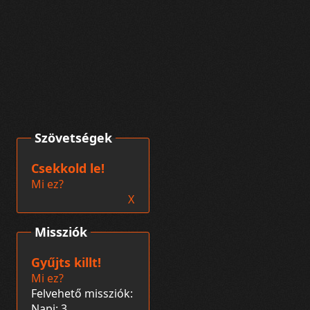
Szövetségek
Csekkold le!
Mi ez?
X
Missziók
Gyűjts killt!
Mi ez?
Felvehető missziók:
Napi: 3