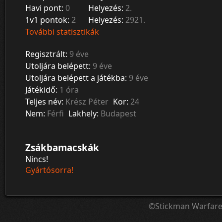
Havi pont:
0
Helyezés:
2.
1v1 pontok:
2
Helyezés:
2921.
További statisztikák
Regisztrált:
9 éve
Utoljára belépett:
9 éve
Utoljára belépett a játékba:
9 éve
Játékidő:
1 óra
Teljes név:
Krész Péter
Kor:
24
Nem:
Férfi
Lakhely:
Budapest
Zsákbamacskák
Nincs!
Gyártósorra!
©Stickman Warfar