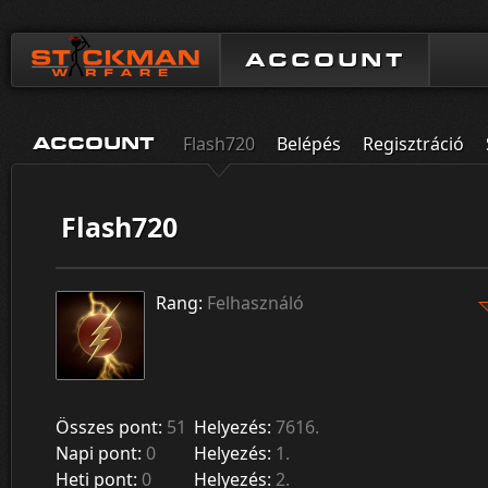
ACCOUNT
Flash720
Belépés
Regisztráció
ACCOUNT
Flash720
Rang:
Felhasználó
Összes pont:
51
Helyezés:
7616.
Napi pont:
0
Helyezés:
1.
Heti pont:
0
Helyezés:
2.