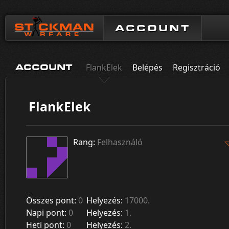
ACCOUNT
FlankElek
Belépés
Regisztráció
ACCOUNT
FlankElek
Rang:
Felhasználó
Összes pont:
0
Helyezés:
17000.
Napi pont:
0
Helyezés:
1.
Heti pont:
0
Helyezés:
2.