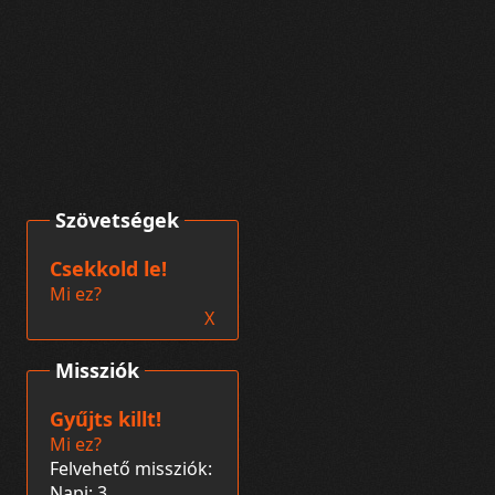
Szövetségek
Csekkold le!
Mi ez?
X
Missziók
Gyűjts killt!
Mi ez?
Felvehető missziók:
Napi: 3