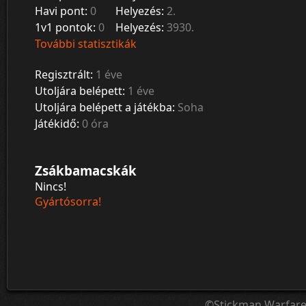
Havi pont:
0
Helyezés:
2.
1v1 pontok:
0
Helyezés:
3930.
További statisztikák
Regisztrált:
1 éve
Utoljára belépett:
1 éve
Utoljára belépett a játékba:
Soha
Játékidő:
0 óra
Zsákbamacskák
Nincs!
Gyártósorra!
©Stickman Warfar