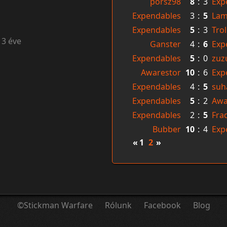
pörsz98
8
:
3
Exp
Expendables
3
:
5
La
Expendables
5
:
3
Tro
13 éve
Ganster
4
:
6
Exp
Expendables
5
:
0
zuz
Awarestor
10
:
6
Exp
Expendables
4
:
5
suh
Expendables
5
:
2
Awa
Expendables
2
:
5
Fra
Bubber
10
:
4
Exp
«
1
2
»
©Stickman Warfare
Rólunk
Facebook
Blog