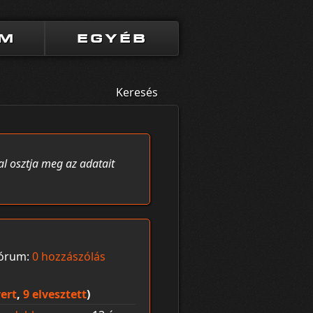
UM
EGYÉB
Keresés
al osztja meg az adatait
órum:
0 hozzászólás
ert
,
9 elvesztett
)