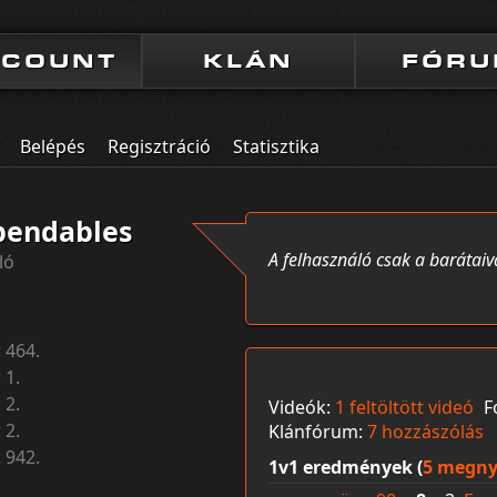
CCOUNT
KLÁN
FÓR
Belépés
Regisztráció
Statisztika
endables
A felhasználó csak a barátaiv
ló
:
464.
:
1.
:
2.
Videók:
1 feltöltött videó
F
:
2.
Klánfórum:
7 hozzászólás
:
942.
1v1 eredmények (
5 megny