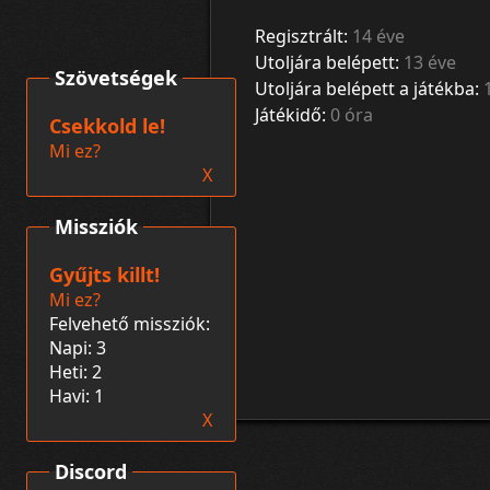
Regisztrált:
14 éve
Utoljára belépett:
13 éve
Szövetségek
Utoljára belépett a játékba:
Játékidő:
0 óra
Csekkold le!
Mi ez?
X
Missziók
Gyűjts killt!
Mi ez?
Felvehető missziók:
Napi: 3
Heti: 2
Havi: 1
X
Discord