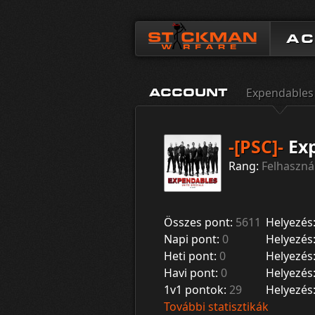
A
Expendables
ACCOUNT
-[PSC]-
Exp
Rang:
Felhaszná
Összes pont:
5611
Helyezés
Napi pont:
0
Helyezés
Heti pont:
0
Helyezés
Havi pont:
0
Helyezés
1v1 pontok:
29
Helyezés
További statisztikák