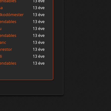
endables
13 éve
ma
13 éve
llkodómester
13 éve
endables
13 éve
u
13 éve
endables
13 éve
anc
13 éve
restor
13 éve
di
13 éve
endables
13 éve