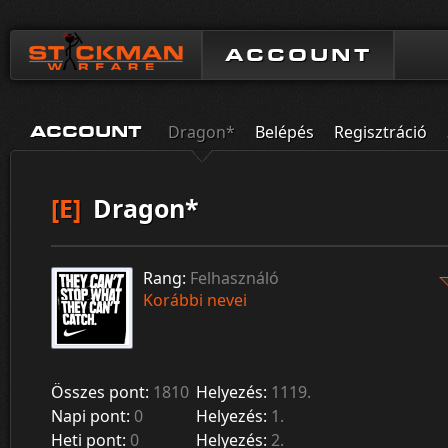
ACCOUNT
Dragon*
Belépés
Regisztráció
ACCOUNT
[E]
Dragon*
Rang:
Felhasználó
Korábbi nevei
Összes pont:
1810
Helyezés:
1119.
Napi pont:
0
Helyezés:
1.
Heti pont:
0
Helyezés:
2.