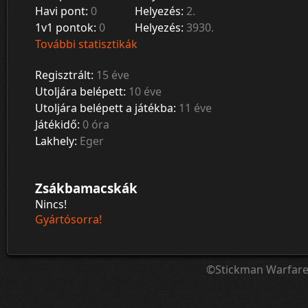
Havi pont:
0
Helyezés:
2.
1v1 pontok:
0
Helyezés:
3930.
További statisztikák
Regisztrált:
15 éve
Utoljára belépett:
10 éve
Utoljára belépett a játékba:
11 éve
Játékidő:
0 óra
Lakhely:
Eger
Zsákbamacskák
Nincs!
Gyártósorra!
©Stickman Warfar