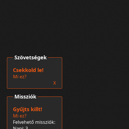
Szövetségek
Csekkold le!
Mi ez?
X
Missziók
Gyűjts killt!
Mi ez?
Felvehető missziók:
Napi: 3