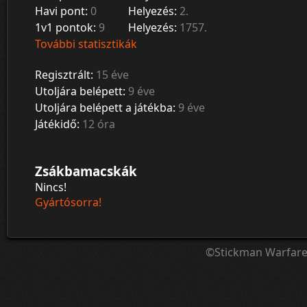
Havi pont:
0
Helyezés:
2.
1v1 pontok:
9
Helyezés:
1757.
További statisztikák
Regisztrált:
15 éve
Utoljára belépett:
9 éve
Utoljára belépett a játékba:
9 éve
Játékidő:
12 óra
Zsákbamacskák
Nincs!
Gyártósorra!
©Stickman Warfar