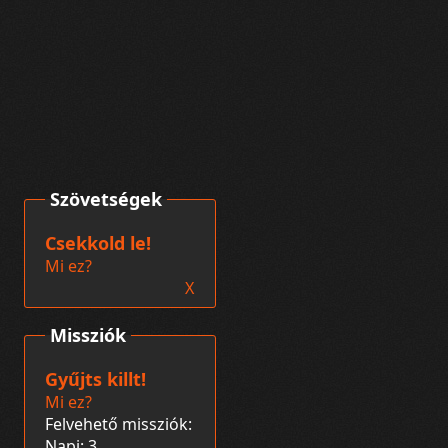
Szövetségek
Csekkold le!
Mi ez?
X
Missziók
Gyűjts killt!
Mi ez?
Felvehető missziók:
Napi: 3