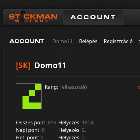
ACCOUNT
Domo11
Belépés
Regisztráció
ACCOUNT
[SK]
Domo11
Rang:
Felhasználó
Összes pont:
815
Helyezés:
1914.
Napi pont:
0
Helyezés:
2.
Heti pont:
0
Helyezés:
2.