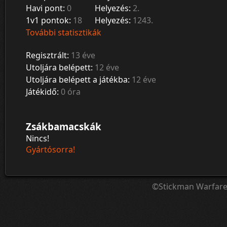
Havi pont:
0
Helyezés:
2.
1v1 pontok:
18
Helyezés:
1243.
További statisztikák
Regisztrált:
13 éve
Utoljára belépett:
12 éve
Utoljára belépett a játékba:
12 éve
Játékidő:
0 óra
Zsákbamacskák
Nincs!
Gyártósorra!
©Stickman Warfar