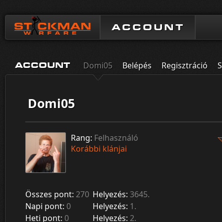
ACCOUNT
Domi05
Belépés
Regisztráció
S
ACCOUNT
Domi05
Rang:
Felhasználó
Korábbi klánjai
Összes pont:
270
Helyezés:
3645.
Napi pont:
0
Helyezés:
1.
Heti pont:
0
Helyezés:
2.