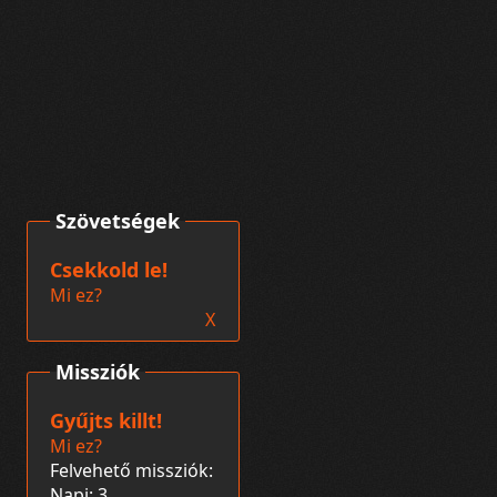
Szövetségek
Csekkold le!
Mi ez?
X
Missziók
Gyűjts killt!
Mi ez?
Felvehető missziók:
Napi: 3