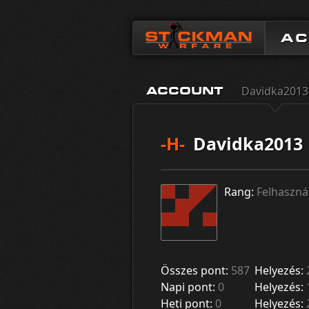
A
Davidka2013
ACCOUNT
-H-
Davidka2013
Rang:
Felhaszná
Összes pont:
587
Helyezés:
Napi pont:
0
Helyezés:
Heti pont:
0
Helyezés: