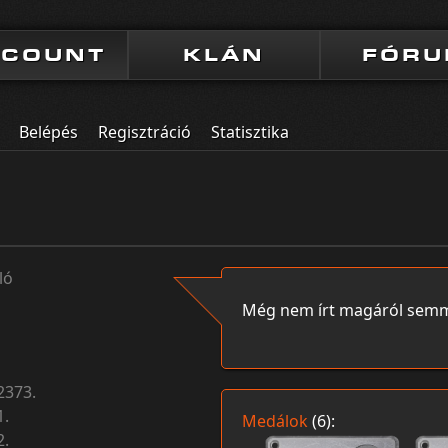
CCOUNT
KLÁN
FÓR
Belépés
Regisztráció
Statisztika
ló
Még nem írt magáról semm
2373.
1.
Medálok
(6):
2.