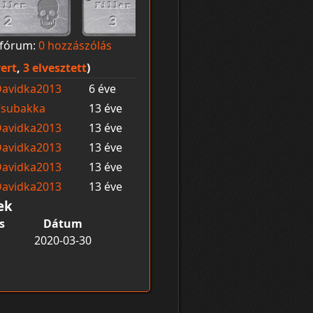
fórum:
0 hozzászólás
ert
,
3 elvesztett
)
avidka2013
6 éve
Csubakka
13 éve
avidka2013
13 éve
avidka2013
13 éve
avidka2013
13 éve
avidka2013
13 éve
ek
s
Dátum
2020-03-30