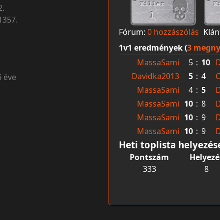
2.
1357.
Fórum:
0 hozzászólás
Klán
1v1 eredmények (
3 megny
MassaSami
5
:
10
D
Davidka2013
5
:
4
6 éve
MassaSami
4
:
5
D
MassaSami
10
:
8
D
MassaSami
10
:
9
D
MassaSami
10
:
9
D
Heti toplista helyezés
Pontszám
Helyezé
333
8