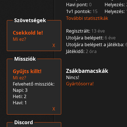
Havi pont:
0
Helyezés:
1v1 pontok:
15
Helyezés:
További statisztikák
Szövetségek
Regisztrált:
13 éve
Csekkold le!
Utoljára belépett:
6 éve
Mi ez?
Utoljára belépett a játékba:
X
Játékidő:
2 óra
Missziók
Zsákbamacskák
Gyűjts killt!
Nincs!
Mi ez?
Gyártósorra!
Felvehető missziók:
Napi: 3
Heti: 2
Havi: 1
X
Discord