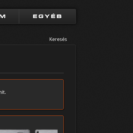
UM
EGYÉB
Keresés
it.