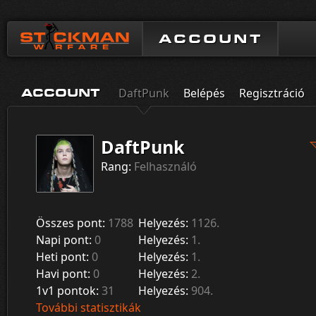
ACCOUNT
DaftPunk
Belépés
Regisztráció
ACCOUNT
DaftPunk
Rang:
Felhasználó
Összes pont:
1788
Helyezés:
1126.
Napi pont:
0
Helyezés:
1.
Heti pont:
0
Helyezés:
1.
Havi pont:
0
Helyezés:
2.
1v1 pontok:
31
Helyezés:
904.
További statisztikák