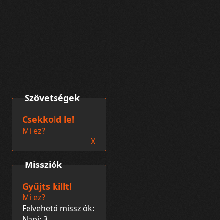
Szövetségek
Csekkold le!
Mi ez?
X
Missziók
Gyűjts killt!
Mi ez?
Felvehető missziók:
Napi: 3