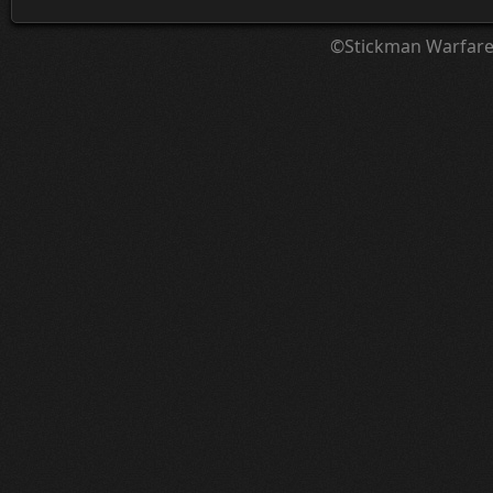
©Stickman Warfar