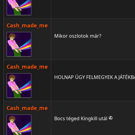
Cash_made_me
Mikor oszlotok már?
Cash_made_me
HOLNAP ÚGY FELMEGYEK A JÁTÉKBA
Cash_made_me
Bocs téged Kingkill utál