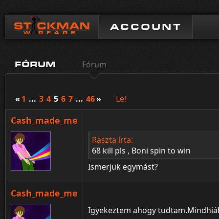
ACCOUNT
Fórum
FÓRUM
«
1
...
3
4
5
6
7
...
46
»
Le!
Cash_made_me
Raszta írta:
68 kill pls , Boni spin to win
Ismerjük egymást?
Cash_made_me
Igyekeztem ahogy tudtam.Mindhiá