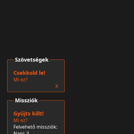
Szövetségek
Csekkold le!
Mi ez?
X
Missziók
Gyűjts killt!
Mi ez?
Felvehető missziók:
Napi: 3