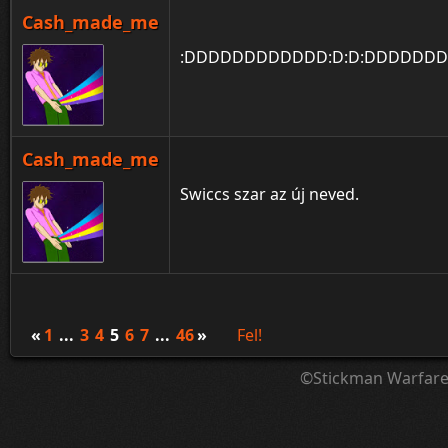
Cash_made_me
:DDDDDDDDDDDD:D:D:DDDDDDD
Cash_made_me
Swiccs szar az új neved.
«
1
...
3
4
5
6
7
...
46
»
Fel!
©Stickman Warfar