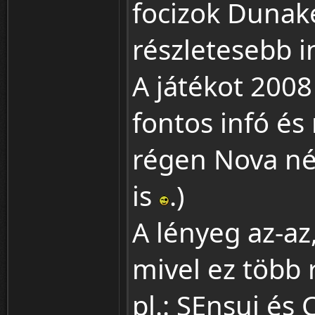
focizok Dunak
részletesebb i
A játékot 200
fontos infó és
régen Nova né
is
.)
A lényeg az-az
mivel ez több r
pl.: SEnsui és 