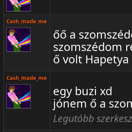
Cash_made_me
őő a szomszédo
szomszédom ré
ő volt Hapetya
Cash_made_me
egy buzi xd
jónem ő a sz
Legutóbb szerkes