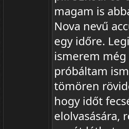
magam is abba
Nova nevű ac
egy időre. Leg
ismerem még ré
próbáltam ism
tömören rövid
hogy időt fecs
elolvasására, 