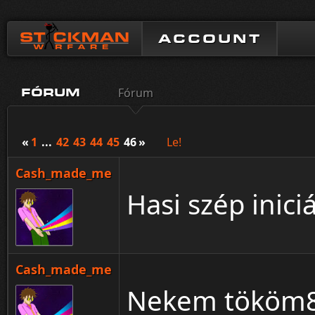
ACCOUNT
Fórum
FÓRUM
«
1
...
42
43
44
45
46
»
Le!
Cash_made_me
Hasi szép inici
Cash_made_me
Nekem tököm