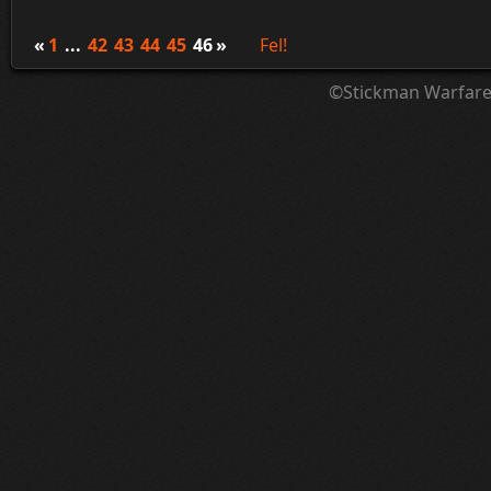
«
1
...
42
43
44
45
46
»
Fel!
©Stickman Warfar