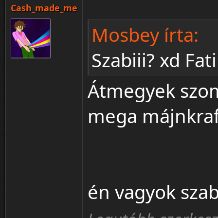
Cash_made_me
Mosbey írta:
Szabiii? xd Fat
Átmegyek szom
mega májnkraft
én vagyok szab