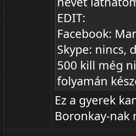
nevét láthato
EDIT:
Facebook: Mar
Skype: nincs, d
500 kill még n
folyamán kész
Ez a gyerek ka
Boronkay-nak n