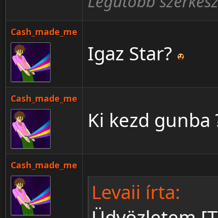
Legutóbb szerkes
Cash_made_me
Igaz Star?
Cash_made_me
Ki kezd gunba 
Cash_made_me
Levaii írta:
Üdvözletem [T