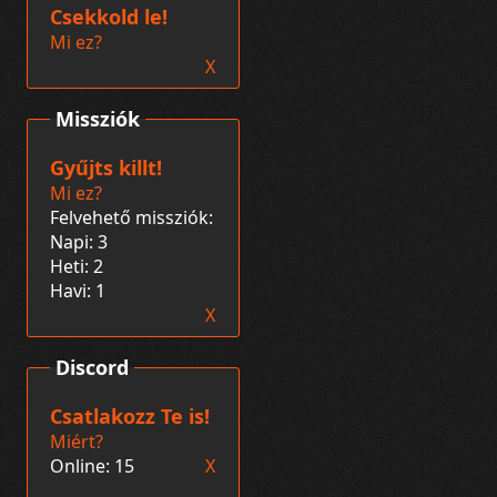
Csekkold le!
Mi ez?
X
Missziók
Gyűjts killt!
Mi ez?
Felvehető missziók:
Napi: 3
Heti: 2
Havi: 1
X
Discord
Csatlakozz Te is!
Miért?
Online: 15
X