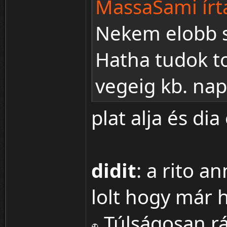
MassaSami írt
Nekem elobb si
Hatha tudok to
vegeig kb. napi
plat alja és dia
didit
: a rito a
lolt hogy már
Túlságosan r