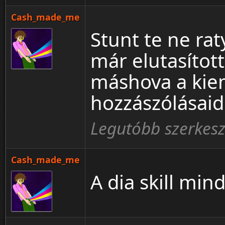
Cash_made_me
Stunt te ne rat
már elutasítot
máshova a kie
hozzászólásaidd
Legutóbb szerkes
Cash_made_me
A dia skill mind