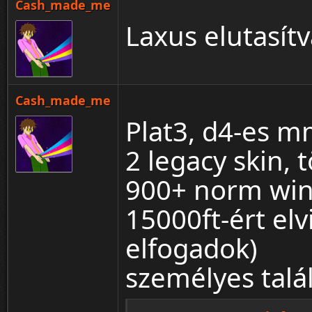
Cash_made_me
Laxus elutasít
Cash_made_me
Plat3, d4-es m
2 legacy skin, 
900+ norm wi
15000ft-ért elv
elfogadok)
személyes talá