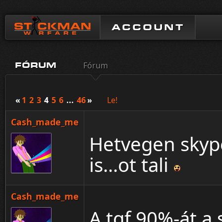
ACCOUNT
Fórum
FÓRUM
«
1
2
3
4
5
6
...
46
»
Le!
Cash_made_me
Hetvegen skype
is...ot tali
Cash_made_me
A tgf 90%-át a 