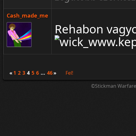
Cash_made_me
Rehabon vagyo
«
1
2
3
4
5
6
...
46
»
Fel!
©Stickman Warfar