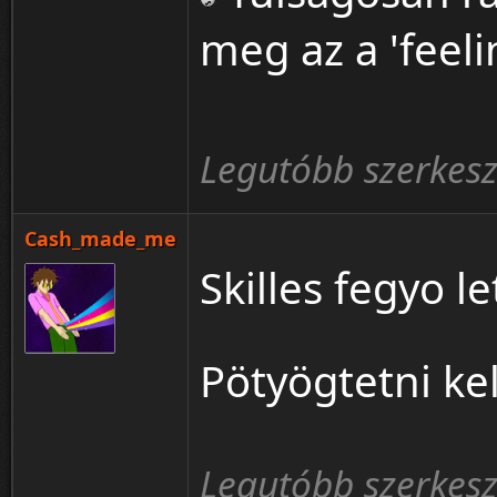
meg az a 'feeli
Legutóbb szerkes
Cash_made_me
Skilles fegyo le
Pötyögtetni kel
Legutóbb szerkes