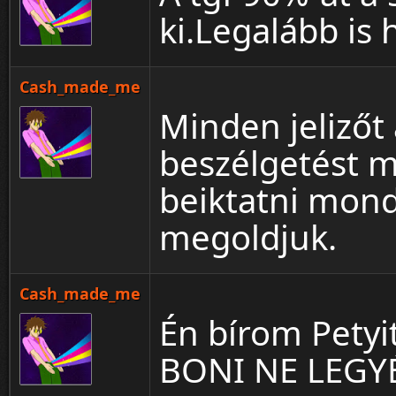
ki.Legalább is 
Cash_made_me
Minden jelizőt
beszélgetést 
beiktatni mond
megoldjuk.
Cash_made_me
Én bírom Petyit
BONI NE LEGY