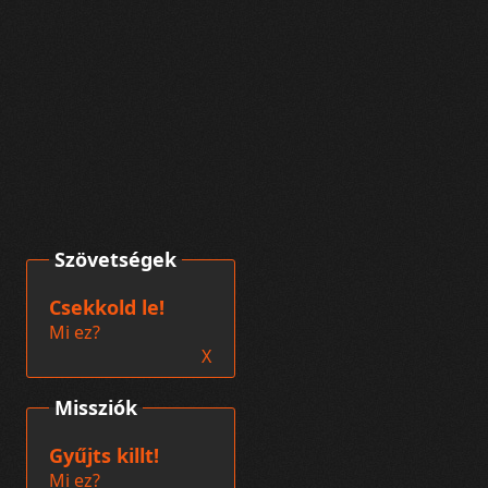
Szövetségek
Csekkold le!
Mi ez?
X
Missziók
Gyűjts killt!
Mi ez?