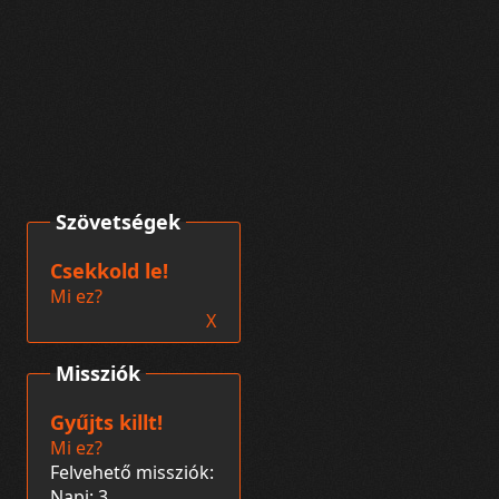
Szövetségek
Csekkold le!
Mi ez?
X
Missziók
Gyűjts killt!
Mi ez?
Felvehető missziók:
Napi: 3