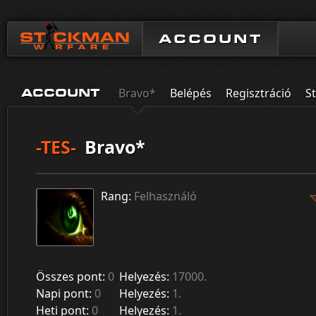
ACCOUNT
Bravo*
Belépés
Regisztráció
St
ACCOUNT
-TES-
Bravo*
Rang:
Felhasználó
Összes pont:
0
Helyezés:
17000.
Napi pont:
0
Helyezés:
1.
Heti pont:
0
Helyezés:
1.