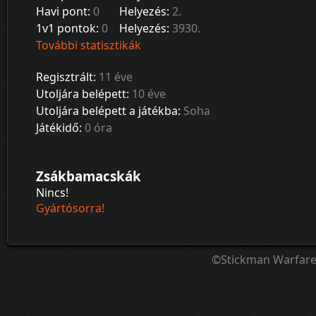
Havi pont:
0
Helyezés:
2.
1v1 pontok:
0
Helyezés:
3930.
További statisztikák
Regisztrált:
11 éve
Utoljára belépett:
10 éve
Utoljára belépett a játékba:
Soha
Játékidő:
0 óra
Zsákbamacskák
Nincs!
Gyártósorra!
©Stickman Warfar